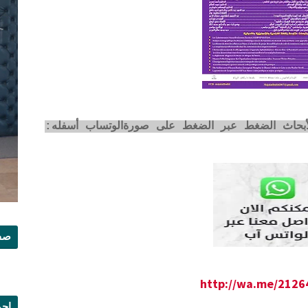
لأبحاث الضغط عبر الضغط على صورةالوتساب أسفله:
صفح
http://wa.me/212
إجم