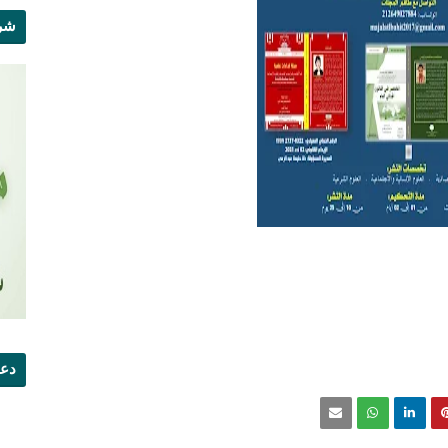
شرو
دعو