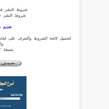
شروط النشر ف
شروط النشر ف
تقديم ذ
وال
بصيغة pdf الرابط أسفله: