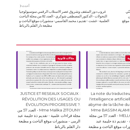
أحدث
نّي
غروب دور المثقف وشروق عصر الاستلاب الرقمي سوسيولوجيا
ر أحمد نصري - العدد 82 من
التحولات - الدكتور المصطفى شوكري - العدد 82 من مجلة الباحث
 موقع
العلمية - غشت - تقديم د محمد القاسمي- منشورات موقع الباحث و
مطبعة دار القلم بالرباط
ية
مقالات قانونية
JUSTICE ET RESEAUX SOCIAUX :
La note du traducteur
RÉVOLUTION DES USAGES OU
l'intelligence artificie
ÉVOLUTION PROGRESSIVE ?.
abyme de la tâche du
Mme BASSIM ALAMI 
Mme Malika ZITOUNY - العدد 57 من
MELLOUKI Ismail - العدد 57 من مجلة
مجلة قراءات علمية - تقديم ذة حليمة عبد
- تقديم ذة حليمة عبد
الرمى - منشورات موقع الباحث و مطبعة
رات موقع الباحث و مطبعة
دار القلم بالرباط