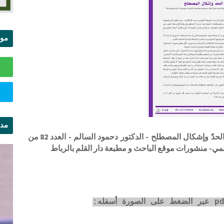
موا
الس
مدي
المفهوم اللّغويّ في الدّراسات العربيّة بين رهان الحدّ وإشكال المصطلح - الدكتور دحمود السالم - العدد 82 من
ال
سمي- منشورات موقع الباحث و مطبعة دار القلم بالرباط