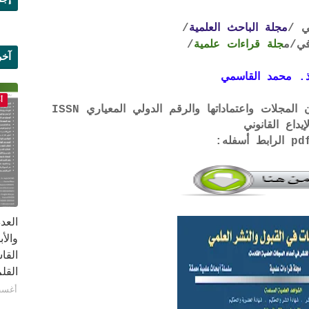
ي /
مجلة الباحث العلمية
/
ي
/م
جلة قراءات علمية
/
آخر
. محمد القاسمي
علم
أ
لتحميل لائحة الشروط والتعرف على لجان المجلات واعتماداتها والرقم الدولي المعياري ISSN
إيداع القانوني
القا
القلم ب
أغسطس 1