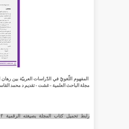
مجلة الباحث العلمية - غشت - تقديم د محمد القا
رابط تحميل كتاب المجلة بصيغته الرقمية pdf عبر الضغط على الصورة أسفله: