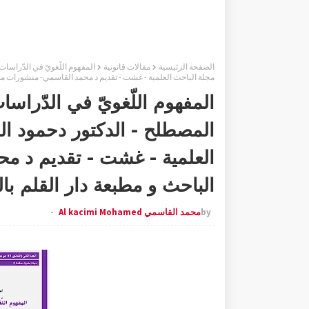
الصفحة الرئيسية
مقالات قانونية
مجلة الباحث العلمية - غشت - تقديم د محمد القاسمي- منشورات موق
المفهوم اللّغويّ في الدّراسا
العلمية - غشت - تقديم د م
الباحث و مطبعة دار القلم با
by
محمد القاسمي Al kacimi Mohamed