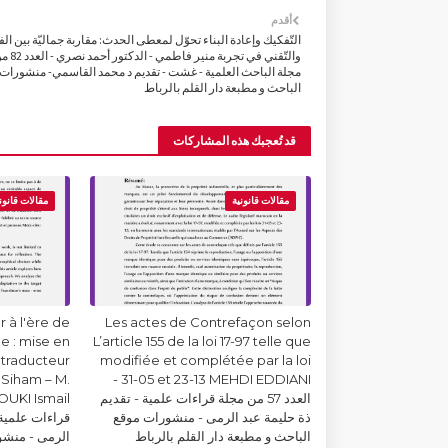
أقدم
التّفكيك وإعادة البناء تحوّل لمعطى الحدث: مقاربة جماليّة بين الف
والتّقني في تجربة منير فاطمي - الدكتو
مجلة الباحث العلمية - غشت - تقديم د محمد القاسمي- منشورات
الباحث و مطبعة دار القلم بالرباط
قد تُعجبك هذه المشاركات
مقالات قانونية
مقالات قانون
 à l'ère de
Les actes de Contrefaçon selon
lle : mise en
L’article 155 de la loi 17-97 telle que
 traducteur
modifiée et complétée par la loi
Siham – M.
31-05 et 23-13 MEHDI EDDIANI -
العدد 57 من مجلة قراءات علمية - تقديم
ذة حليمة عبد الرمى - منشورات موقع
قراءات علمية 
الباحث و مطبعة دار القلم بالرباط
الرمى - منشو