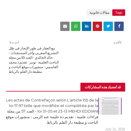
Tags
مقالات قانونية
أقدم
أحدث
بيع العقار في طور الإنجاز في ظل
التشريع المغربي وآخر المستجدات -
خالد الخالدي - العدد 85 من مجلة
الباحث العلمية - نونبر - تقديم ذ محمد
القاسمي - منشورات موقع الباحث و
مطبعة دار القلم بالرباط
قد تُعجبك هذه المشاركات
Les actes de Contrefaçon selon L’article 155 de la
loi 17-97 telle que modifiée et complétée par la
loi 31-05 et 23-13 MEHDI EDDIANI - العدد 57 من مجلة
قراءات علمية - تقديم ذة حليمة عبد الرمى - منشورات موقع
الباحث و مطبعة دار القلم بالرباط
July 21, 2026