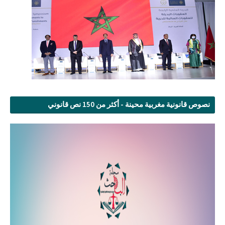
نصوص قانونية مغربية محينة - أكثر من 150 نص قانوني