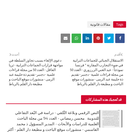
Tags
مقالات قانونية
أقدم
أحدث
الاستقلال الجبائي للجماعات الترابية
دعوى الإلغاء بسبب تجاوز السلطة في
في ضوء التجارب المقارنة " فرنسا
مواجهة قرارات الجماعات الترابية - ثريا
نموذجاً - عبد الغني الزرزوري - العدد 50
العاقل - العدد 50 من مجلة قراءات
من مجلة قراءات علمية - دجنبر- تقديم
علمية - دجنبر- تقديم ذة حليمة عبد
ذة حليمة عبد الرمى - منشورات موقع
الرمى - منشورات موقع الباحث و
الباحث و مطبعة دار القلم بالرباط
مطبعة دار القلم بالرباط
قد تُعجبك هذه المشاركات
النص الرقمي وبلاغة التَّلقي - دراسة في البُعد التفاعلي
للتدوينة . محسن رمضاني - العدد 94 من مجلة الباحث
العلمية للدراسات والأبحاث - المدير المسؤول ذ محمد
القاسمي - منشورات موقع الباحث و مطبعة دار القلم - أكثر