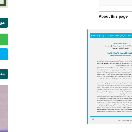
موا
الس
مدي
ال