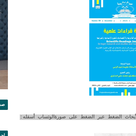
صفح
لأبحاث الضغط عبر الضغط على صورةالوتساب أسفله:
إجم