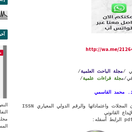
آخر
علم
http://wa.me/212
م
ي /
مجلة الباحث العلمية
/
ي
/م
جلة قراءات علمية
/
. محمد القاسمي
النص 
لتحميل لائحة الشروط والتعرف على لجان المجلات واعتماداتها والرقم الدولي المعياري ISSN
إيداع القانوني
مجلة
المس