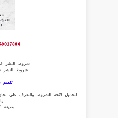
649027884
شروط النشر ف
شروط النشر ف
تقديم ذ
وال
بصيغة pdf الرابط أسفله: