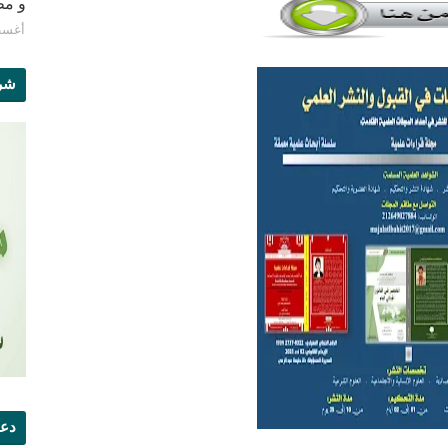
و مطبع
أغسطس 8
شرو
دعو