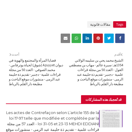
Tags
مقالات قانونية
أقدم
أحدث
الشيخ محمد يحي بن سليمه الولاتي
قضايا المرأة والمجتمع والهوية في
1354هـ: سيرة عالم - مهاب بن مصطفي
ديوان Aẓuyyet (شوق) لحياة بوترفاس -
الغول - العدد 50 من مجلة قراءات
محمد الصوفي - العدد 50 من مجلة
علمية - دجنبر- تقديم ذة حليمة عبد
قراءات علمية - دجنبر- تقديم ذة حليمة
الرمى - منشورات موقع الباحث و
عبد الرمى - منشورات موقع الباحث و
مطبعة دار القلم بالرباط
مطبعة دار القلم بالرباط
قد تُعجبك هذه المشاركات
Les actes de Contrefaçon selon L’article 155 de la
loi 17-97 telle que modifiée et complétée par la
loi 31-05 et 23-13 MEHDI EDDIANI - العدد 57 من مجلة
قراءات علمية - تقديم ذة حليمة عبد الرمى - منشورات موقع