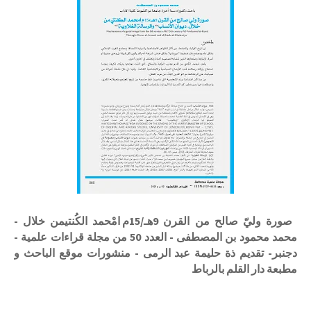
صورة وليّ صالح من القرن 9هـ/15م امْحمد الكُنتيمن خلال -
محمد محمود بن المصطفى - العدد 50 من مجلة قراءات علمية -
دجنبر- تقديم ذة حليمة عبد الرمى - منشورات موقع الباحث و
مطبعة دار القلم بالرباط