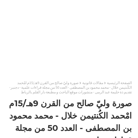
الصفحة الرئيسية
مقالات قانونية
صورة وليّ صالح من القرن 9هـ/15م امْحمد
الكُنتيمن خلال - محمد محمود بن المصطفى - العدد 50 من مجلة قراءات علمية - دجنبر-
تقديم ذة حليمة عبد الرمى - منشورات موقع الباحث و مطبعة دار القلم بالرباط
صورة وليّ صالح من القرن 9هـ/15م
امْحمد الكُنتيمن خلال - محمد محمود
بن المصطفى - العدد 50 من مجلة