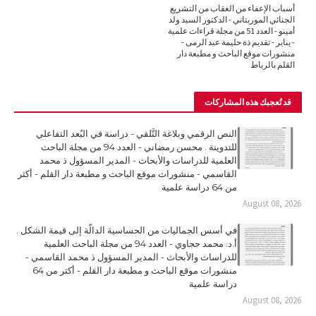
أسباب الإعفاء من العقاب من التشريع
الجنائي الموريتاني - الدكتور السيد ولد
أمينو - العدد 51 من مجلة قراءات علمية
- يناير - تقديم ذة حليمة عبد الرمى -
منشورات موقع الباحث و مطبعة دار
القلم بالرباط
قد تُعجبك هذه المشاركات
النص الرقمي وبلاغة التَّلقي - دراسة في البُعد التفاعلي
للتدوينة . محسن رمضاني - العدد 94 من مجلة الباحث
العلمية للدراسات والأبحاث - المدير المسؤول ذ محمد
القاسمي - منشورات موقع الباحث و مطبعة دار القلم - أكثر
من 64 دراسة علمية
August 08, 2026
في أسس الجماليات من الحساسية الدالّة إلى قيمة الشكل .
أ.د. محمد حجاوي - العدد 94 من مجلة الباحث العلمية
للدراسات والأبحاث - المدير المسؤول ذ محمد القاسمي -
منشورات موقع الباحث و مطبعة دار القلم - أكثر من 64
دراسة علمية
August 08, 2026