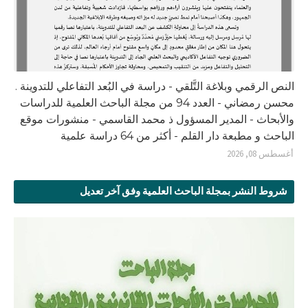
النص الرقمي وبلاغة التَّلقي - دراسة في البُعد التفاعلي للتدوينة .
محسن رمضاني - العدد 94 من مجلة الباحث العلمية للدراسات
والأبحاث - المدير المسؤول ذ محمد القاسمي - منشورات موقع
الباحث و مطبعة دار القلم - أكثر من 64 دراسة علمية
أغسطس 08, 2026
شروط النشر بمجلة الباحث العلمية وفق آخر تعديل