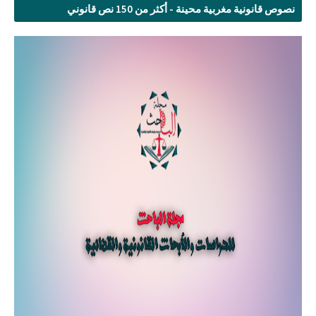
نصوص قانونية مغربية محينة - أكثر من 150 نص قانوني