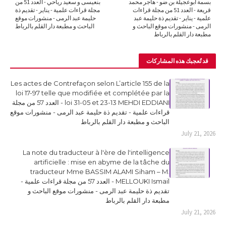
بسمة أبوعجيلة بن ضو - هاجر محمد
بنعيسى و سعيد رياحي - العدد 51 من
قريعة - العدد 51 من مجلة قراءات
مجلة قراءات علمية - يناير - تقديم ذة
علمية - يناير - تقديم ذة حليمة عبد
حليمة عبد الرمى - منشورات موقع
الرمى - منشورات موقع الباحث و
الباحث و مطبعة دار القلم بالرباط
مطبعة دار القلم بالرباط
قد تُعجبك هذه المشاركات
Les actes de Contrefaçon selon L’article 155 de la
loi 17-97 telle que modifiée et complétée par la
loi 31-05 et 23-13 MEHDI EDDIANI - العدد 57 من مجلة
قراءات علمية - تقديم ذة حليمة عبد الرمى - منشورات موقع
الباحث و مطبعة دار القلم بالرباط
July 21, 2026
La note du traducteur à l'ère de l'intelligence
artificielle : mise en abyme de la tâche du
traducteur Mme BASSIM ALAMI Siham – M.
MELLOUKI Ismail - العدد 57 من مجلة قراءات علمية -
تقديم ذة حليمة عبد الرمى - منشورات موقع الباحث و
مطبعة دار القلم بالرباط
July 21, 2026