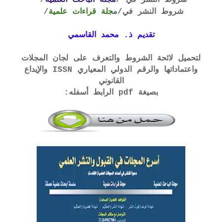
شروط النشر في /
مجلة الباحث العلمية
/
شروط النشر في
/م
جلة قراءات علمية
/
تقديم ذ. محمد القاسمي
لتحميل لائحة الشروط والتعرف على لجان المجلات
واعتماداتها والرقم الدولي المعياري ISSN والإيداع
القانوني
بصيغة pdf الرابط أسفله: