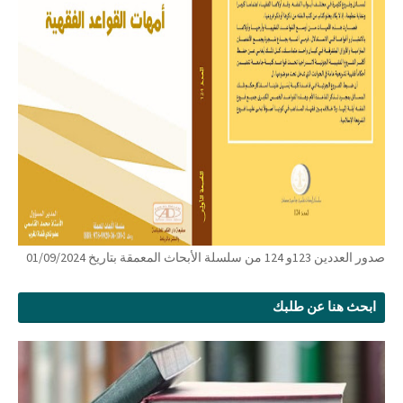
صدور العددين 123و 124 من سلسلة الأبحاث المعمقة بتاريخ 01/09/2024
ابحث هنا عن طلبك