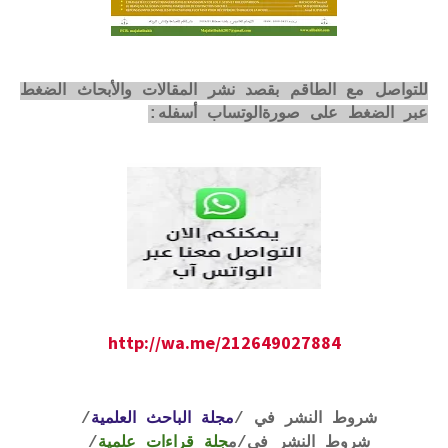
للتواصل مع الطاقم بقصد نشر المقالات والأبحاث الضغط
عبر الضغط على صورةالوتساب أسفله:
http://wa.me/212649027884
شروط النشر في /
مجلة الباحث العلمية
/
شروط النشر في
/م
جلة قراءات علمية
/