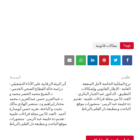
Tags
مقالات قانونية
أقدم
أحدث
نزع الملكية الخاصة لأجل المنفعة
أثر البيئة الرقابية علي الأداء التشغيلي :
العامة - الإطار القانوني وإشكالات
دراسة حالة القطاع الصحي الخدمي -
التطبيق - الدكتور عبد الجبار البكري -
د.الشيخ محمد الخضر محمد و
العدد 52 من مجلة قراءات علمية - تقديم
د.عبدالعزيز حسن عبدالعزيز د.محمد
ذة حليمة عبد الرمى - منشورات موقع
مختار إبراهيم و د. منتصر الهادي مالك
الباحث و مطبعة دار القلم بالرباط
بخيت و الباحثة. تغريد حسن أبوسارة
أحمد - العدد 52 من مجلة قراءات علمية
- تقديم ذة حليمة عبد الرمى - منشورات
موقع الباحث و مطبعة دار القلم بالرباط