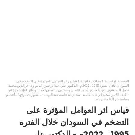
الصفحة الرئيسية
مقالات قانونية
قياس اثر العوامل المؤثرة على التضخم في
السودان خلال الفترة 1995 . 2022م - الدكتور علي عبدالرحمن سالم و د. عزالدين محمد
فضل الله نشوى زين العابدين أحمد عثمان و مجتبى سليمان الأمين و واثر فؤاد حمزة تبن
- العدد 52 من مجلة قراءات علمية - تقديم ذة حليمة عبد الرمى - منشورات موقع الباحث و
مطبعة دار القلم بالرباط
قياس اثر العوامل المؤثرة على
التضخم في السودان خلال الفترة
1995 . 2022م - الدكتور علي