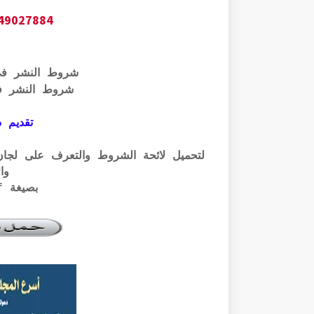
649027884
شروط النشر ف
شروط النشر ف
تقديم ذ
وال
بصيغة pdf الرابط أسفله: