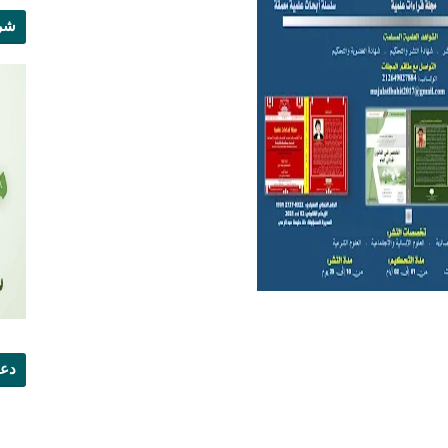
شرو
دعو