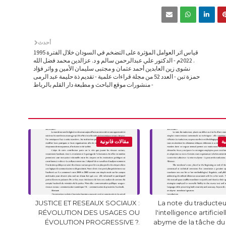
أحدث
قياس اثر العوامل المؤثرة على التضخم في السودان خلال الفترة 1995
. 2022م - الدكتور علي عبدالرحمن سالم و د. عزالدين محمد فضل الله
نشوى زين العابدين أحمد عثمان و مجتبى سليمان الأمين و واثر فؤاد
حمزة تبن - العدد 52 من مجلة قراءات علمية - تقديم ذة حليمة عبد الرمى
- منشورات موقع الباحث و مطبعة دار القلم بالرباط
ية
مقالات قانونية
JUSTICE ET RESEAUX SOCIAUX :
La note du traducteur
RÉVOLUTION DES USAGES OU
l'intelligence artificie
ÉVOLUTION PROGRESSIVE ?.
abyme de la tâche du