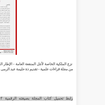
من مجلة قراءات علمية - تقديم ذة حليمة عبد الرمى 
رابط تحميل كتاب المجلة بصيغته الرقمية pdf عبر الضغط على الصورة أسفله: