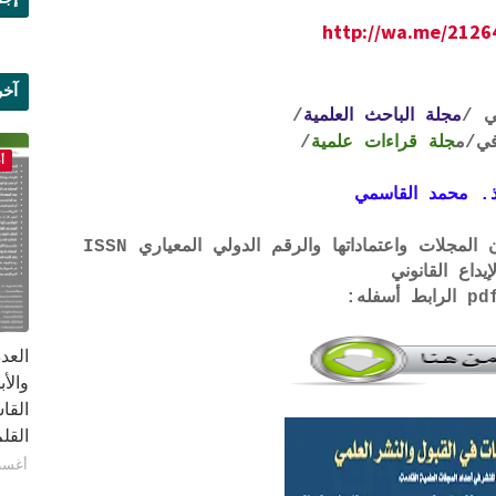
http://wa.me/212
آخر
ي /
مجلة الباحث العلمية
/
علم
ي
/م
جلة قراءات علمية
/
أ
. محمد القاسمي
لتحميل لائحة الشروط والتعرف على لجان المجلات واعتماداتها والرقم الدولي المعياري ISSN
إيداع القانوني
القا
القلم ب
أغسطس 1