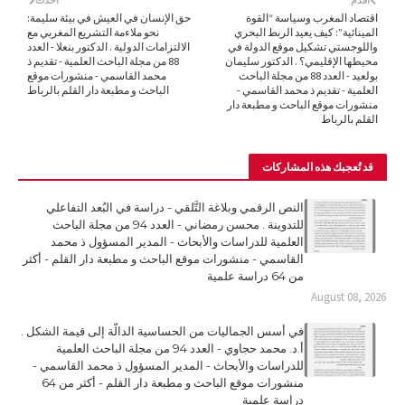
أقدم
أحدث
اقتصاد المغرب وسياسة “القوة
حق الإنسان في العيش في بيئة سليمة:
المينائية”: كيف يعيد الربط البحري
نحو ملاءمة التشريع المغربي مع
واللوجستي تشكيل موقع الدولة في
الالتزامات الدولية . الدكتور بنعلا - العدد
محيطها الإقليمي؟ . الدكتور سليمان
88 من مجلة الباحث العلمية - تقديم ذ
بولعيد - العدد 88 من مجلة الباحث
محمد القاسمي - منشورات موقع
العلمية - تقديم ذ محمد القاسمي -
الباحث و مطبعة دار القلم بالرباط
منشورات موقع الباحث و مطبعة دار
القلم بالرباط
قد تُعجبك هذه المشاركات
النص الرقمي وبلاغة التَّلقي - دراسة في البُعد التفاعلي
للتدوينة . محسن رمضاني - العدد 94 من مجلة الباحث
العلمية للدراسات والأبحاث - المدير المسؤول ذ محمد
القاسمي - منشورات موقع الباحث و مطبعة دار القلم - أكثر
من 64 دراسة علمية
August 08, 2026
في أسس الجماليات من الحساسية الدالّة إلى قيمة الشكل .
أ.د. محمد حجاوي - العدد 94 من مجلة الباحث العلمية
للدراسات والأبحاث - المدير المسؤول ذ محمد القاسمي -
منشورات موقع الباحث و مطبعة دار القلم - أكثر من 64
دراسة علمية