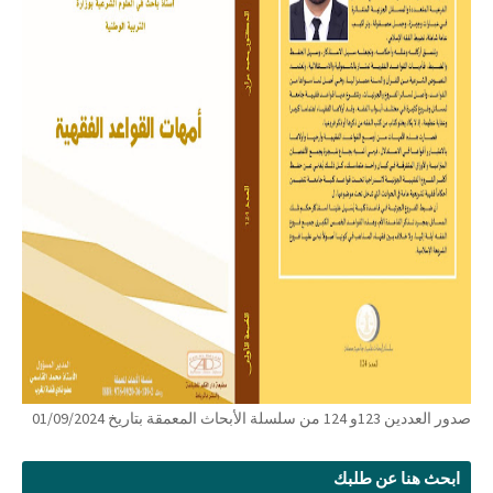
صدور العددين 123و 124 من سلسلة الأبحاث المعمقة بتاريخ 01/09/2024
ابحث هنا عن طلبك