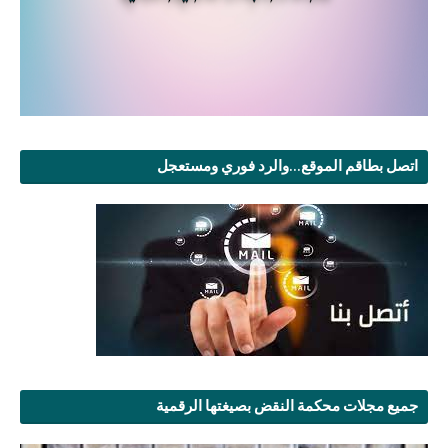
اتصل بطاقم الموقع...والرد فوري ومستعجل
جميع مجلات محكمة النقض بصيغتها الرقمية