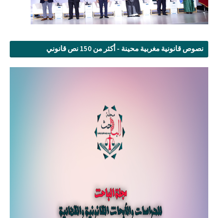
نصوص قانونية مغربية محينة - أكثر من 150 نص قانوني