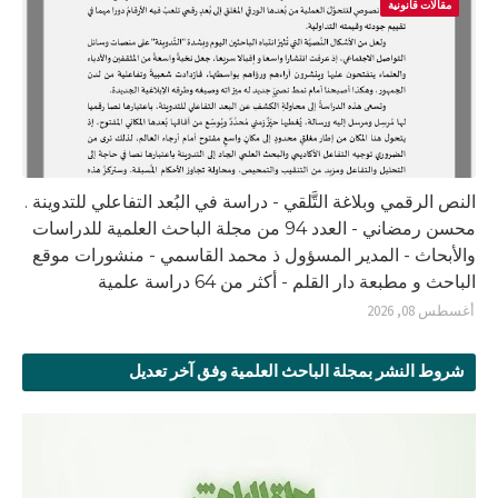
مقالات قانونية
النص الرقمي وبلاغة التَّلقي - دراسة في البُعد التفاعلي للتدوينة .
محسن رمضاني - العدد 94 من مجلة الباحث العلمية للدراسات
والأبحاث - المدير المسؤول ذ محمد القاسمي - منشورات موقع
الباحث و مطبعة دار القلم - أكثر من 64 دراسة علمية
أغسطس 08, 2026
شروط النشر بمجلة الباحث العلمية وفق آخر تعديل