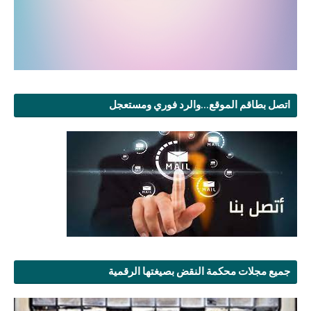
اتصل بطاقم الموقع...والرد فوري ومستعجل
جميع مجلات محكمة النقض بصيغتها الرقمية