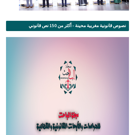
نصوص قانونية مغربية محينة - أكثر من 150 نص قانوني