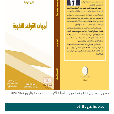
صدور العددين 123و 124 من سلسلة الأبحاث المعمقة بتاريخ 01/09/2024
ابحث هنا عن طلبك