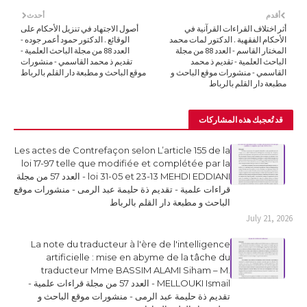
أقدم
أحدث
أثر اختلاف القراءات القرآنية في
أصول الاجتهاد في تنزيل الأحكام على
الأحكام الفقهية . الدكتور لمات محمد
الوقائع . الدكتور حمود أعمر جوده -
المختار القاسم - العدد 88 من مجلة
العدد 88 من مجلة الباحث العلمية -
الباحث العلمية - تقديم ذ محمد
تقديم ذ محمد القاسمي - منشورات
القاسمي - منشورات موقع الباحث و
موقع الباحث و مطبعة دار القلم بالرباط
مطبعة دار القلم بالرباط
قد تُعجبك هذه المشاركات
Les actes de Contrefaçon selon L’article 155 de la
loi 17-97 telle que modifiée et complétée par la
loi 31-05 et 23-13 MEHDI EDDIANI - العدد 57 من مجلة
قراءات علمية - تقديم ذة حليمة عبد الرمى - منشورات موقع
الباحث و مطبعة دار القلم بالرباط
July 21, 2026
La note du traducteur à l'ère de l'intelligence
artificielle : mise en abyme de la tâche du
traducteur Mme BASSIM ALAMI Siham – M.
MELLOUKI Ismail - العدد 57 من مجلة قراءات علمية -
تقديم ذة حليمة عبد الرمى - منشورات موقع الباحث و