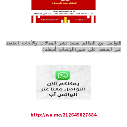
للتواصل مع الطاقم بقصد نشر المقالات والأبحاث الضغط
عبر الضغط على صورةالوتساب أسفله:
http://wa.me/212649027884