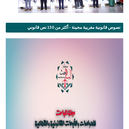
نصوص قانونية مغربية محينة - أكثر من 150 نص قانوني