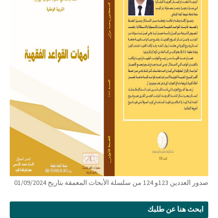
صدور العددين 123و 124 من سلسلة الأبحاث المعمقة بتاريخ 01/09/2024
ابحث هنا عن طلبك