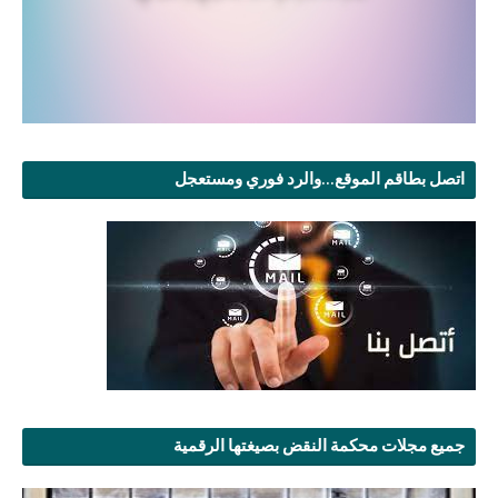
اتصل بطاقم الموقع...والرد فوري ومستعجل
جميع مجلات محكمة النقض بصيغتها الرقمية