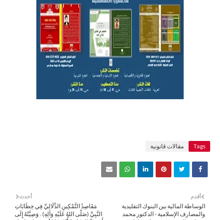
Tags
مقالات قانونية
أقدم
أحدث
الوساطة المالية بين البنوك التقليدية
مَقَاصِدُ التَّمْكِينِ الدِّلَالِيِّ فِي خِطَابَاتِ
والمصارف الإسلامية - الدكتور محمد
النَّبِيِّ (صَلّى اللهُ عَلَيْهِ وَآلِهِ) . وَصِيَّتُهُ إِلَى