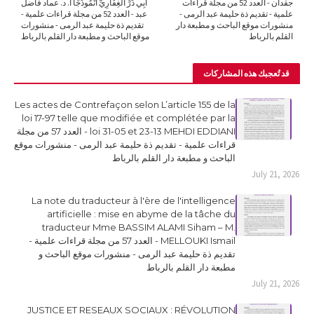
جقدان - العدد 52 من مجلة قراءات
أَبِي ذَرٍّ الغِفَارِيِّ أُنْمُوذَجًا أ. د. عماد فاضل
علمية - تقديم ذة حليمة عبد الرمى -
عبد - العدد 52 من مجلة قراءات علمية -
منشورات موقع الباحث و مطبعة دار
تقديم ذة حليمة عبد الرمى - منشورات
القلم بالرباط
موقع الباحث و مطبعة دار القلم بالرباط
قد تُعجبك هذه المشاركات
Les actes de Contrefaçon selon L’article 155 de la
loi 17-97 telle que modifiée et complétée par la
loi 31-05 et 23-13 MEHDI EDDIANI - العدد 57 من مجلة
قراءات علمية - تقديم ذة حليمة عبد الرمى - منشورات موقع
الباحث و مطبعة دار القلم بالرباط
July 21, 2026
La note du traducteur à l'ère de l'intelligence
artificielle : mise en abyme de la tâche du
traducteur Mme BASSIM ALAMI Siham – M.
MELLOUKI Ismail - العدد 57 من مجلة قراءات علمية -
تقديم ذة حليمة عبد الرمى - منشورات موقع الباحث و
مطبعة دار القلم بالرباط
July 21, 2026
JUSTICE ET RESEAUX SOCIAUX : RÉVOLUTION