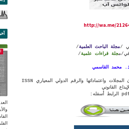
http://wa.me/212
آخر
علم
ي /
مجلة الباحث العلمية
/
أ
ي
/م
جلة قراءات علمية
/
. محمد القاسمي
لتحميل لائحة الشروط والتعرف على لجان المجلات واعتماداتها والرقم الدولي المعياري ISSN
إيداع القانوني
القا
القلم ب