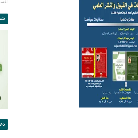
أغسطس 1
شرو
دعو