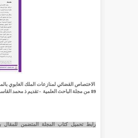
الاختصاص القضائي لمنازعات الملك الغابوي بالمغر
89 من مجلة الباحث العلمية - تقديم ذ محمد القاسمي - منشورات موقع الباحث و مطبعة دار القلم بالرباط
رابط تحميل كتاب المجلة المتضمن للمقال بصيغته الرقمية pdf عبر ا