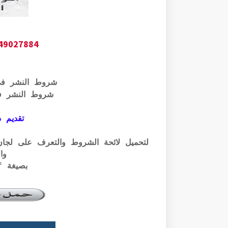
649027884
شروط النشر ف
شروط النشر ف
تقديم ذ
وال
بصيغة pdf الرابط أسفله: