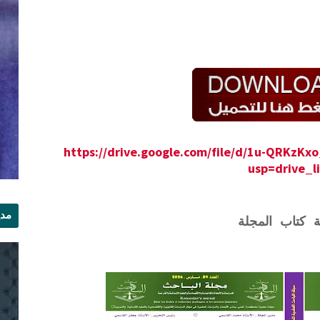
https://drive.google.com/file/d/1u-QRKzK
usp=drive_l
مدي
ة كتاب المجلة
الر