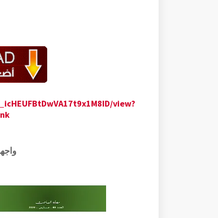
xo_icHEUFBtDwVA17t9x1M8ID/view?
ink
واجه