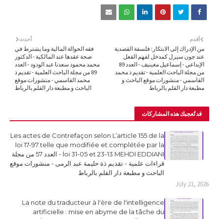
أقدم
أحدث
من الإدراك إلى الابتكار: فلسفة القصدية
فقه الحوالة المالية وما يشترط في
عند جون سيرل كمدخل لفهم الفعل
صحة عقدها عند المالكية - الدكتور
الإبداعي - إسماعيل مغينيف - العدد 89
محمد محمود سعدنا عبد الودود - العدد
من مجلة الباحث العلمية - تقديم ذ محمد
89 من مجلة الباحث العلمية - تقديم ذ
القاسمي - منشورات موقع الباحث و
محمد القاسمي - منشورات موقع
مطبعة دار القلم بالرباط
الباحث و مطبعة دار القلم بالرباط
قد تُعجبك هذه المشاركات
Les actes de Contrefaçon selon L’article 155 de la
loi 17-97 telle que modifiée et complétée par la
loi 31-05 et 23-13 MEHDI EDDIANI - العدد 57 من مجلة
قراءات علمية - تقديم ذة حليمة عبد الرمى - منشورات موقع
الباحث و مطبعة دار القلم بالرباط
July 21, 2026
La note du traducteur à l'ère de l'intelligence
artificielle : mise en abyme de la tâche du