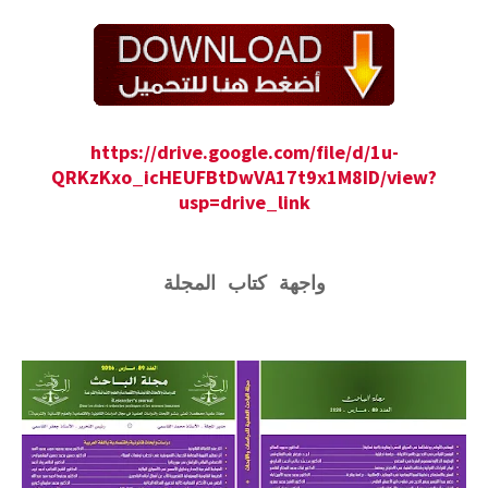
https://drive.google.com/file/d/1u-
QRKzKxo_icHEUFBtDwVA17t9x1M8ID/view?
usp=drive_link
واجهة كتاب المجلة