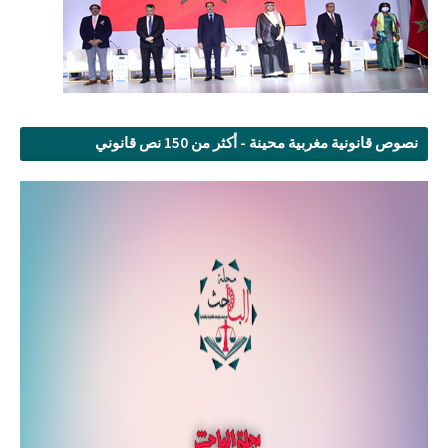
نصوص قانونية مغربية محينة - أكثر من 150 نص قانوني