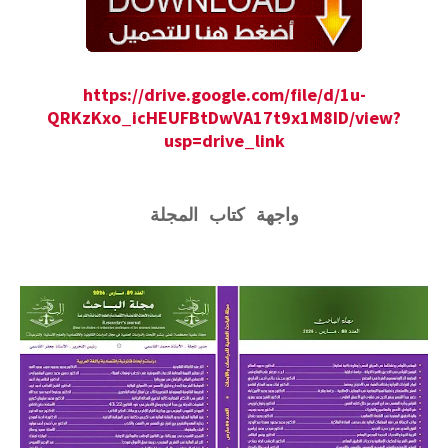
https://drive.google.com/file/d/1u-
QRKzKxo_icHEUFBtDwVA17t9x1M8ID/view?
usp=drive_link
واجهة كتاب المجلة