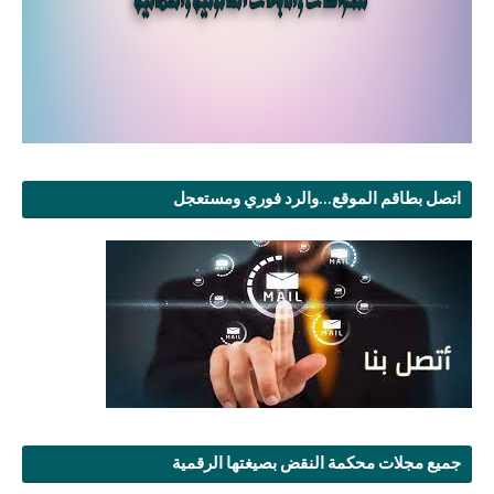
اتصل بطاقم الموقع...والرد فوري ومستعجل
جميع مجلات محكمة النقض بصيغتها الرقمية