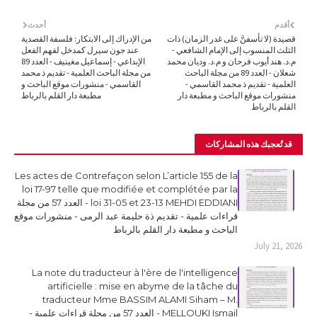
أقدم
أحدث
قصيدة (لا تأسفنَّ على غدر الزمان) ذات
من الإدراك إلى الابتكار: فلسفة القصدية
الثلث المنسوب إلى الإمام الشافعي -
عند جون سيرل كمدخل لفهم الفعل
م.د. هند أيوب فرحان و م.د. وديان محمد
الإبداعي - إسماعيل مغينيف - العدد 89
شعلان - العدد 89 من مجلة الباحث
من مجلة الباحث العلمية - تقديم ذ محمد
العلمية - تقديم ذ محمد القاسمي -
القاسمي - منشورات موقع الباحث و
منشورات موقع الباحث و مطبعة دار
مطبعة دار القلم بالرباط
القلم بالرباط
قد تُعجبك هذه المشاركات
Les actes de Contrefaçon selon L’article 155 de la
loi 17-97 telle que modifiée et complétée par la
loi 31-05 et 23-13 MEHDI EDDIANI - العدد 57 من مجلة
قراءات علمية - تقديم ذة حليمة عبد الرمى - منشورات موقع
الباحث و مطبعة دار القلم بالرباط
July 21, 2026
La note du traducteur à l'ère de l'intelligence
artificielle : mise en abyme de la tâche du
traducteur Mme BASSIM ALAMI Siham – M.
MELLOUKI Ismail - العدد 57 من مجلة قراءات علمية -