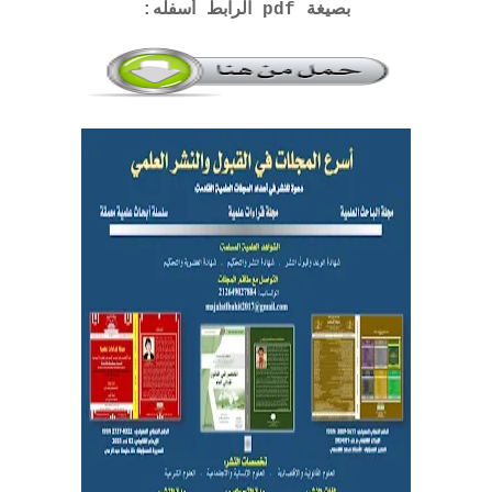
بصيغة pdf الرابط أسفله: