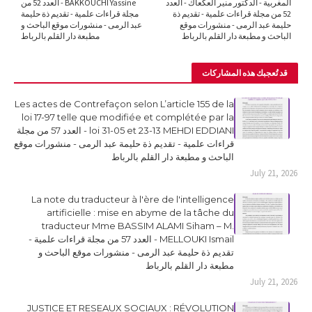
المغربية - الدكتور منير العكعاك - العدد
BAKKOUCHI Yassine - العدد 52 من
52 من مجلة قراءات علمية - تقديم ذة
مجلة قراءات علمية - تقديم ذة حليمة
حليمة عبد الرمى - منشورات موقع
عبد الرمى - منشورات موقع الباحث و
الباحث و مطبعة دار القلم بالرباط
مطبعة دار القلم بالرباط
قد تُعجبك هذه المشاركات
Les actes de Contrefaçon selon L’article 155 de la
loi 17-97 telle que modifiée et complétée par la
loi 31-05 et 23-13 MEHDI EDDIANI - العدد 57 من مجلة
قراءات علمية - تقديم ذة حليمة عبد الرمى - منشورات موقع
الباحث و مطبعة دار القلم بالرباط
July 21, 2026
La note du traducteur à l'ère de l'intelligence
artificielle : mise en abyme de la tâche du
traducteur Mme BASSIM ALAMI Siham – M.
MELLOUKI Ismail - العدد 57 من مجلة قراءات علمية -
تقديم ذة حليمة عبد الرمى - منشورات موقع الباحث و
مطبعة دار القلم بالرباط
July 21, 2026
JUSTICE ET RESEAUX SOCIAUX : RÉVOLUTION