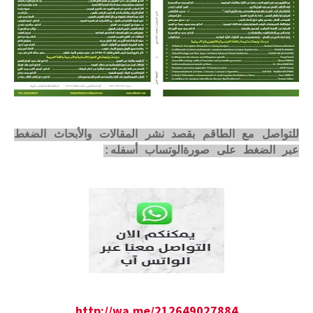
للتواصل مع الطاقم بقصد نشر المقالات والأبحاث الضغط
عبر الضغط على صورةالوتساب أسفله:
http://wa.me/212649027884