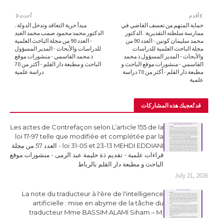
أقدم
أحدث
حماية المتهم من تعسف القاضي في
مبدأ حرية التعاقد وتدخل الدولة .
ممارسة سلطته التقديرية . الدكتور
الدكتور محمد محمود صمب محمد العبد
محمد سليمان كونين - العدد 90 من
- العدد 90 من مجلة الباحث العلمية
مجلة الباحث العلمية للدراسات
للدراسات والأبحاث - المدير المسؤول
والأبحاث - المدير المسؤول ذ محمد
ذ محمد القاسمي - منشورات موقع
القاسمي - منشورات موقع الباحث و
الباحث و مطبعة دار القلم - أكثر من 70
مطبعة دار القلم - أكثر من 70 دراسة
دراسة علمية
علمية
قد تُعجبك هذه المشاركات
Les actes de Contrefaçon selon L’article 155 de la
loi 17-97 telle que modifiée et complétée par la
loi 31-05 et 23-13 MEHDI EDDIANI - العدد 57 من مجلة
قراءات علمية - تقديم ذة حليمة عبد الرمى - منشورات موقع
الباحث و مطبعة دار القلم بالرباط
July 21, 2026
La note du traducteur à l'ère de l'intelligence
artificielle : mise en abyme de la tâche du
traducteur Mme BASSIM ALAMI Siham – M.