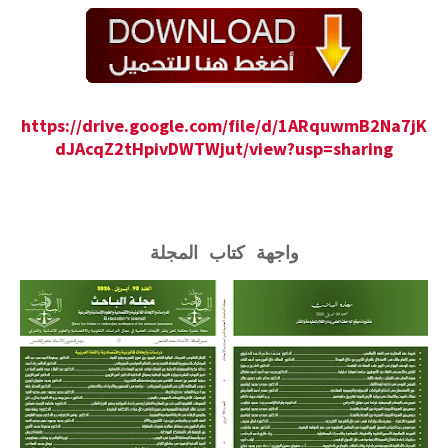
https://drive.google.com/file/d/1ARquwmB2Na7jK
dJAcqZ2tHpivDWTWjut/view?usp=sharing
واجهة كتاب المجلة