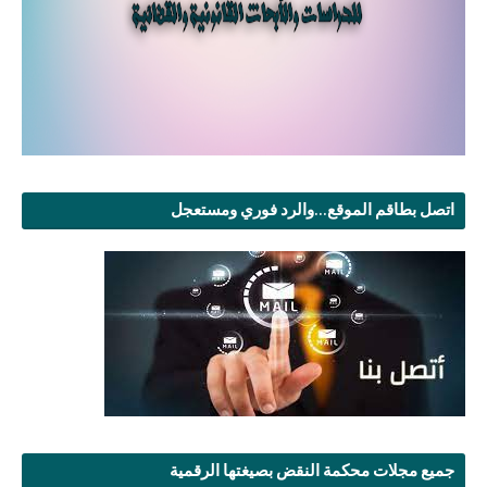
اتصل بطاقم الموقع...والرد فوري ومستعجل
جميع مجلات محكمة النقض بصيغتها الرقمية