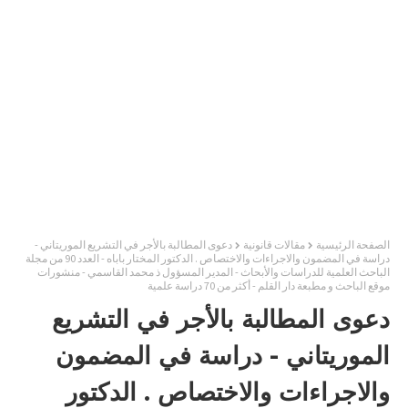
الصفحة الرئيسية
مقالات قانونية
دعوى المطالبة بالأجر في التشريع الموريتاني -
دراسة في المضمون والاجراءات والاختصاص . الدكتور المختار باباه - العدد 90 من مجلة
الباحث العلمية للدراسات والأبحاث - المدير المسؤول ذ محمد القاسمي - منشورات
موقع الباحث و مطبعة دار القلم - أكثر من 70 دراسة علمية
دعوى المطالبة بالأجر في التشريع
الموريتاني - دراسة في المضمون
والاجراءات والاختصاص . الدكتور