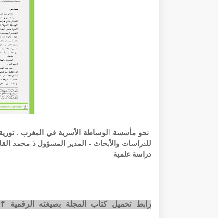
دراسة علمية
رابط تحميل كتاب المجلة بصيغته الرقمية pdf عبر الضغط على الصورة أسفله: