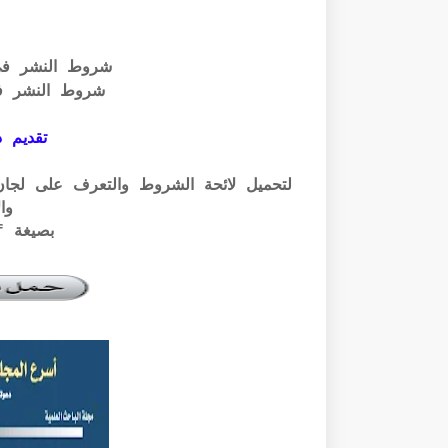
شروط النشر ف
شروط النشر ف
تقديم ذ
وال
بصيغة pdf الرابط أسفله: