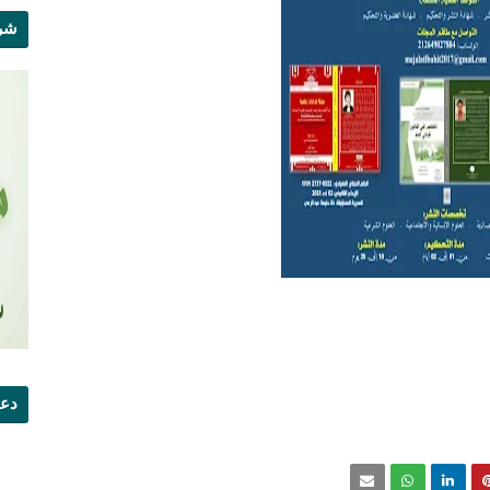
شرو
دعو