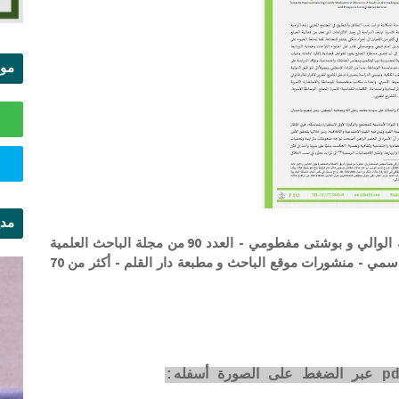
موا
الس
مدي
نحو مأسسة الوساطة الأسرية في المغرب . تورية الوالي و بوشتى مفطومي - العدد 90 من مجلة الباحث العلمية
ال
للدراسات والأبحاث - المدير المسؤول ذ محمد القاسمي - منشورات موقع الباحث و مطبعة دار القلم - أكثر من 70