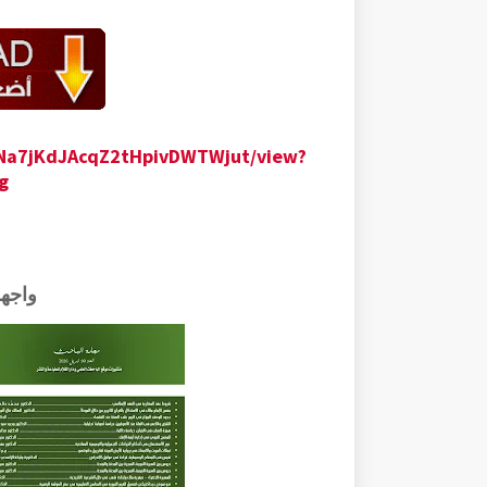
B2Na7jKdJAcqZ2tHpivDWTWjut/view?
g
واجه