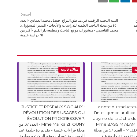
أحدث
ريش - العدد 90 من
البنية التحتية الرقمية في مناطق النزاع . فيصل محمد العمادي - العدد
مد
90 من مجلة الباحث العلمية للدراسات والأبحاث - المدير المسؤول ذ
ر القلم - أكثر من 70
محمد القاسمي - منشورات موقع الباحث و مطبعة دار القلم - أكثر من
70 دراسة علمية
ية
مقالات قانونية
JUSTICE ET RESEAUX SOCIAUX :
La note du traducteur
RÉVOLUTION DES USAGES OU
l'intelligence artificie
ÉVOLUTION PROGRESSIVE ?.
abyme de la tâche du
Mme BASSIM ALAMI 
Mme Malika ZITOUNY - العدد 57 من
MELLOUKI Ismail - العدد 57 من مجلة
مجلة قراءات علمية - تقديم ذة حليمة عبد
- تقديم ذة حليمة عبد
الرمى - منشورات موقع الباحث و مطبعة