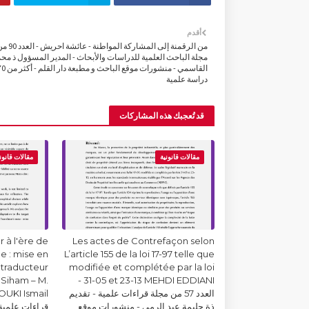
أقدم
من الرقمنة إلى المشاركة المواطنة - عائشة اح
مجلة الباحث العلمية للدراسات والأبحاث - المدير المسؤول ذ مح
القاسمي - منشورات موقع الباحث و مطبعة دا
دراسة علمية
قد تُعجبك هذه المشاركات
مقالات قانونية
مقالات قانون
 à l'ère de
Les actes de Contrefaçon selon
lle : mise en
L’article 155 de la loi 17-97 telle que
 traducteur
modifiée et complétée par la loi
Siham – M.
31-05 et 23-13 MEHDI EDDIANI -
العدد 57 من مجلة قراءات علمية - تقديم
ذة حليمة عبد الرمى - منشورات موقع
قراءات علمية 