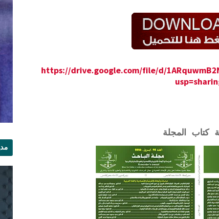
https://drive.google.com/file/d/1ARquwm
usp=sharin
ة كتاب المجلة
مدي
الر