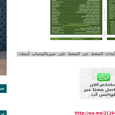
لأبحاث الضغط عبر الضغط على صورةالوتساب أسفله:
صفح
http://wa.me/212
إجم