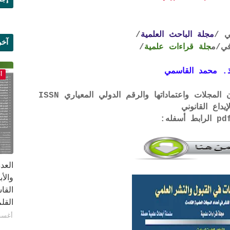
ي /
مجلة الباحث العلمية
/
آخر
ي
/م
جلة قراءات علمية
/
علم
. محمد القاسمي
أ
لتحميل لائحة الشروط والتعرف على لجان المجلات واعتماداتها والرقم الدولي المعياري ISSN
إيداع القانوني
القا
القلم ب
أغسطس 1