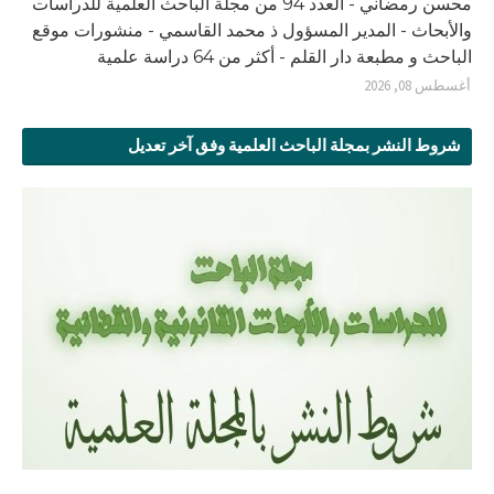
محسن رمضاني - العدد 94 من مجلة الباحث العلمية للدراسات
والأبحاث - المدير المسؤول ذ محمد القاسمي - منشورات موقع
الباحث و مطبعة دار القلم - أكثر من 64 دراسة علمية
أغسطس 08, 2026
شروط النشر بمجلة الباحث العلمية وفق آخر تعديل