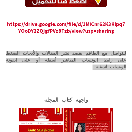
https://drive.google.com/file/d/1MiCnr62K3Klpq7
YOoDY2ZQjgfPVz8Tzb/view?usp=sharing
للتواصل مع الطاقم بقصد نشر المقالات والأبحاث الضغط
على رابط الوتساب المباشر أسفله أو على ايقونة
الوتساب اسفله:
واجهة كتاب المجلة