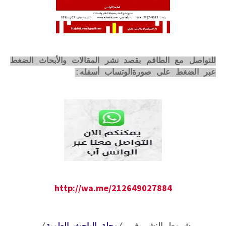
للتواصل مع الطاقم بقصد نشر المقالات والأبحاث الضغط
عبر الضغط على صورةالوتساب أسفله:
http://wa.me/212649027884