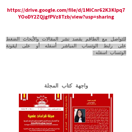
https://drive.google.com/file/d/1MiCnr62K3Klpq7
YOoDY2ZQjgfPVz8Tzb/view?usp=sharing
للتواصل مع الطاقم بقصد نشر المقالات والأبحاث الضغط
على رابط الوتساب المباشر أسفله أو على ايقونة
الوتساب اسفله:
واجهة كتاب المجلة