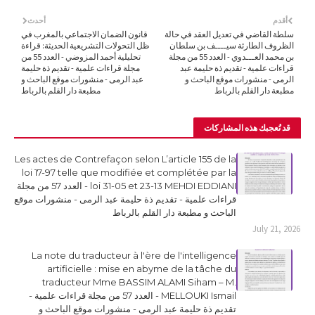
أقدم
أحدث
سلطة القاضي في تعديل العقد في حالة
قانون الضمان الاجتماعي بالمغرب في
الظروف الطارئة سيــــف بن سلطان
ظل التحولات التشريعية الحديثة: قراءة
بن محمد العـــدوي - العدد 55 من مجلة
تحليلية أحمد المزوضي - العدد 55 من
قراءات علمية - تقديم ذة حليمة عبد
مجلة قراءات علمية - تقديم ذة حليمة
الرمى - منشورات موقع الباحث و
عبد الرمى - منشورات موقع الباحث و
مطبعة دار القلم بالرباط
مطبعة دار القلم بالرباط
قد تُعجبك هذه المشاركات
Les actes de Contrefaçon selon L’article 155 de la
loi 17-97 telle que modifiée et complétée par la
loi 31-05 et 23-13 MEHDI EDDIANI - العدد 57 من مجلة
قراءات علمية - تقديم ذة حليمة عبد الرمى - منشورات موقع
الباحث و مطبعة دار القلم بالرباط
July 21, 2026
La note du traducteur à l'ère de l'intelligence
artificielle : mise en abyme de la tâche du
traducteur Mme BASSIM ALAMI Siham – M.
MELLOUKI Ismail - العدد 57 من مجلة قراءات علمية -
تقديم ذة حليمة عبد الرمى - منشورات موقع الباحث و