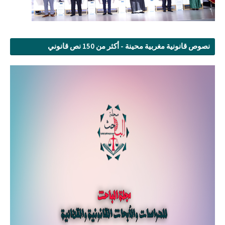
نصوص قانونية مغربية محينة - أكثر من 150 نص قانوني