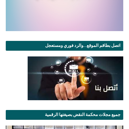
اتصل بطاقم الموقع...والرد فوري ومستعجل
جميع مجلات محكمة النقض بصيغتها الرقمية