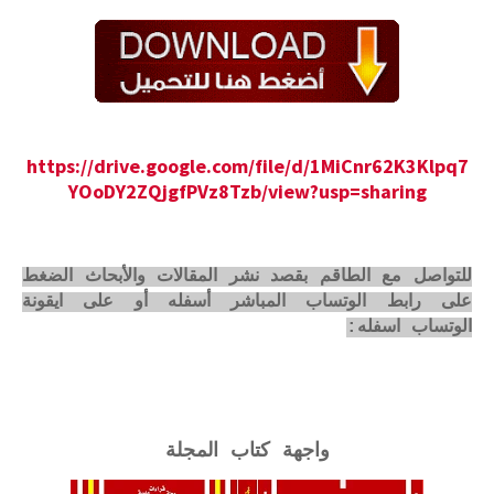
https://drive.google.com/file/d/1MiCnr62K3Klpq7
YOoDY2ZQjgfPVz8Tzb/view?usp=sharing
للتواصل مع الطاقم بقصد نشر المقالات والأبحاث الضغط
على رابط الوتساب المباشر أسفله أو على ايقونة
الوتساب اسفله:
واجهة كتاب المجلة