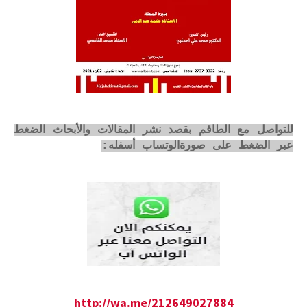
للتواصل مع الطاقم بقصد نشر المقالات والأبحاث الضغط
عبر الضغط على صورةالوتساب أسفله:
http://wa.me/212649027884