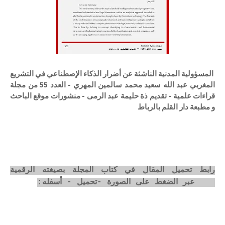
المسؤولية المدنية الناشئة عن أضرار الذكاء الإصطناعي في التشريع
المغربي عبد الله سعيد محمد سالمين المهري - العدد 55 من مجلة
قراءات علمية - تقديم ذة حليمة عبد الرمى - منشورات موقع الباحث
و مطبعة دار القلم بالرباط
رابط تحميل المقال في كتاب المجلة بصيغته الرقمية
pdf عبر الضغط على الصورة -تحميل - أسفله: