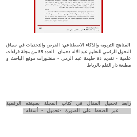
المناهج التربوية والذكاء الاصطناعي: الفرص والتحديات في سياق
التحول الرقمي للتعليم عبد الاله دحمان - العدد 55 من مجلة قراءات
علمية - تقديم ذة حليمة عبد الرمى - منشورات موقع الباحث و
مطبعة دار القلم بالرباط
رابط تحميل المقال في كتاب المجلة بصيغته الرقمية
pdf عبر الضغط على الصورة -تحميل - أسفله: