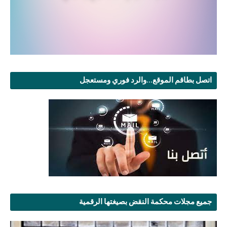
اتصل بطاقم الموقع...والرد فوري ومستعجل
جميع مجلات محكمة النقض بصيغتها الرقمية