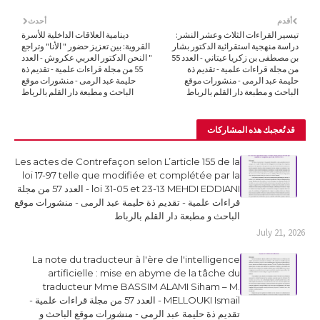
أقدم
أحدث
تيسير القراءات الثلاث وعشر النشر:
دينامية العلاقات الداخلية للأسرة
دراسة منهجية استقرائية الدكتور بشار
القروية: بين تعزيز حضور " الأنا" وتراجع
بن مصطفى بن زكريا عيتاني - العدد 55
" النحن الدكتور العربي عكروش - العدد
من مجلة قراءات علمية - تقديم ذة
55 من مجلة قراءات علمية - تقديم ذة
حليمة عبد الرمى - منشورات موقع
حليمة عبد الرمى - منشورات موقع
الباحث و مطبعة دار القلم بالرباط
الباحث و مطبعة دار القلم بالرباط
قد تُعجبك هذه المشاركات
Les actes de Contrefaçon selon L’article 155 de la
loi 17-97 telle que modifiée et complétée par la
loi 31-05 et 23-13 MEHDI EDDIANI - العدد 57 من مجلة
قراءات علمية - تقديم ذة حليمة عبد الرمى - منشورات موقع
الباحث و مطبعة دار القلم بالرباط
July 21, 2026
La note du traducteur à l'ère de l'intelligence
artificielle : mise en abyme de la tâche du
traducteur Mme BASSIM ALAMI Siham – M.
MELLOUKI Ismail - العدد 57 من مجلة قراءات علمية -
تقديم ذة حليمة عبد الرمى - منشورات موقع الباحث و