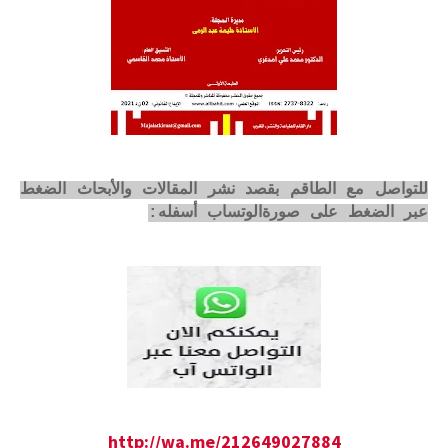
للتواصل مع الطاقم بقصد نشر المقالات والأبحاث الضغط
عبر الضغط على صورةالوتساب أسفله:
http://wa.me/212649027884