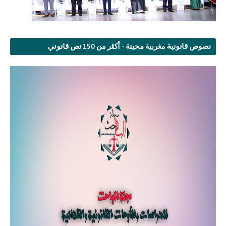
نصوص قانونية مغربية محينة - أكثر من 150 نص قانوني