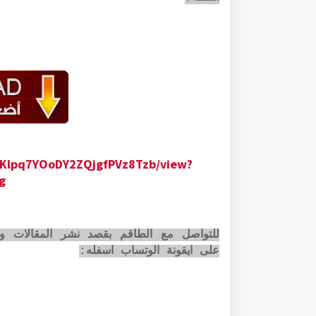
K3Klpq7YOoDY2ZQjgfPVz8Tzb/view?
g
للتواصل مع الطاقم بقصد نشر المقالات وا
على ايقونة الوتساب اسفله: