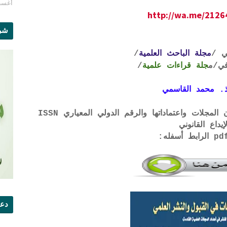
أغسطس 1
http://wa.me/212
شرو
ي /
مجلة الباحث العلمية
/
ي
/م
جلة قراءات علمية
/
. محمد القاسمي
لتحميل لائحة الشروط والتعرف على لجان المجلات واعتماداتها والرقم الدولي المعياري ISSN
إيداع القانوني
دعو