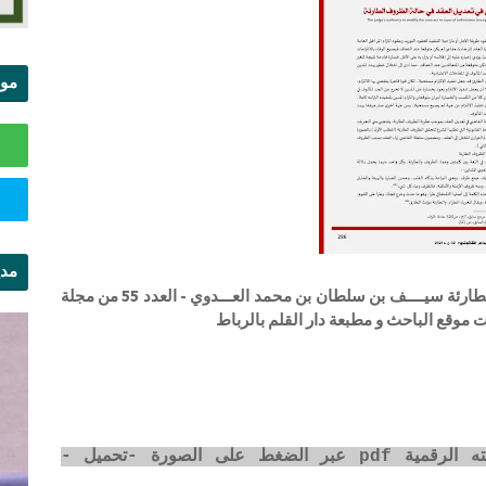
موا
الس
مدي
سلطة القاضي في تعديل العقد في حالة الظروف الطارئة سيــــف بن سلطان بن محمد العـــدوي - العدد 55 من مجلة
ال
 موقع الباحث و مطبعة دار القلم بالرباط
رابط تحميل المقال في كتاب المجلة بصيغته الرقمية pdf عبر الضغط على الصورة -تحميل -