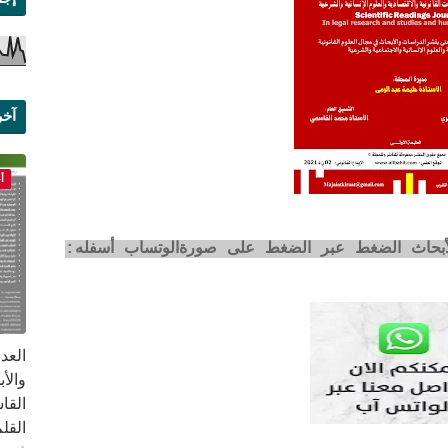
آخر
علم
أ
لأبحاث الضغط عبر الضغط على صورةالوتساب أسفله:
القا
القلم ب