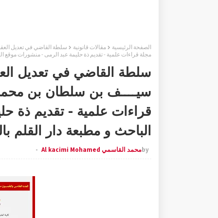
الصفحة الرئيسية
مقالات قانونية
مجلة قراءات علمية - تقديم ذة حليمة عبد الرمى - منشورات موقع الب
سلطة القاضي في تعديل العق
قراءات علمية - تقديم ذة حل
الباحث و مطبعة دار القلم با
by
محمد القاسمي Al kacimi Mohamed