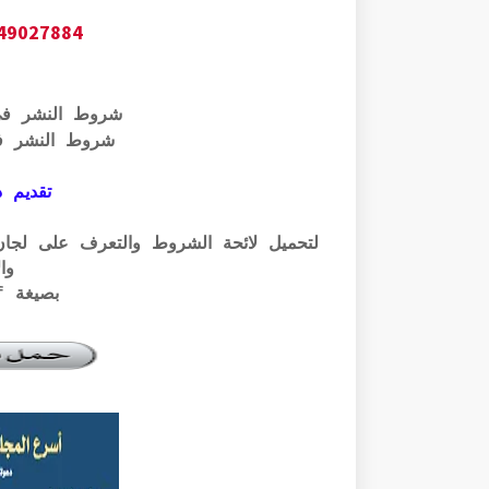
649027884
شروط النشر ف
شروط النشر ف
تقديم ذ
وال
بصيغة pdf الرابط أسفله: