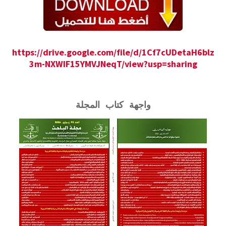
https://drive.google.com/file/d/1Cf7cUDetaH6blz
3m-NXWIF15YMVJNeqT/view?usp=sharing
واجهة كتاب المجلة