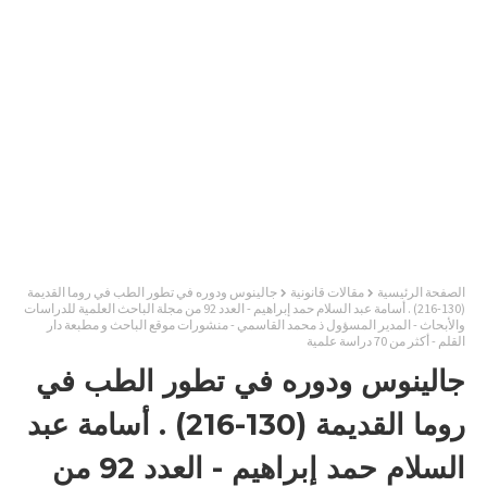
الصفحة الرئيسية
مقالات قانونية
جالينوس ودوره في تطور الطب في روما القديمة
(130-216) . أسامة عبد السلام حمد إبراهيم - العدد 92 من مجلة الباحث العلمية للدراسات
والأبحاث - المدير المسؤول ذ محمد القاسمي - منشورات موقع الباحث و مطبعة دار
القلم - أكثر من 70 دراسة علمية
جالينوس ودوره في تطور الطب في
روما القديمة (130-216) . أسامة عبد
السلام حمد إبراهيم - العدد 92 من