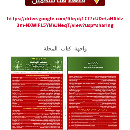
https://drive.google.com/file/d/1Cf7cUDetaH6blz
3m-NXWIF15YMVJNeqT/view?usp=sharing
واجهة كتاب المجلة