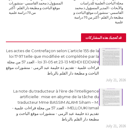
مجلة الباحث العلمية للدراسات
المسؤول ذ محمد القاسمي - منشورات
والأبحاث - المدير المسؤول ذ محمد
موقع الباحث و مطبعة دار القلم - أكثر
القاسمي - منشورات موقع الباحث و
من 70 دراسة علمية
مطبعة دار القلم - أكثر من 70 دراسة
علمية
قد تُعجبك هذه المشاركات
Les actes de Contrefaçon selon L’article 155 de la
loi 17-97 telle que modifiée et complétée par la
loi 31-05 et 23-13 MEHDI EDDIANI - العدد 57 من مجلة
قراءات علمية - تقديم ذة حليمة عبد الرمى - منشورات موقع
الباحث و مطبعة دار القلم بالرباط
July 21, 2026
La note du traducteur à l'ère de l'intelligence
artificielle : mise en abyme de la tâche du
traducteur Mme BASSIM ALAMI Siham – M.
MELLOUKI Ismail - العدد 57 من مجلة قراءات علمية -
تقديم ذة حليمة عبد الرمى - منشورات موقع الباحث و
مطبعة دار القلم بالرباط
July 21, 2026