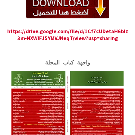
https://drive.google.com/file/d/1Cf7cUDetaH6blz
3m-NXWIF15YMVJNeqT/view?usp=sharing
واجهة كتاب المجلة