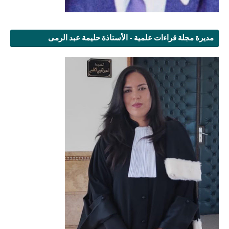
مديرة مجلة قراءات علمية - الأستاذة حليمة عبد الرمى