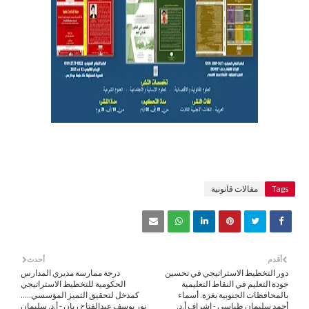
Tags
مقالات قانونية
أقدم
أحدث
دور التخطيط الاستراتيجي في تحسين
درجة ممارسة مديري المدارس
جودة التعليم في النقاط التعليمية
الحكومية للتخطيط الاستراتيجي
بالمحافظات الجنوبية بغزة. أسماء
كمدخل لتحقيق التميز المؤسسي.....
أحمد سليمان طباسي - إشراف أ.د.
نور يوسف عبدالفتاح ريان - أ.د. سليمان