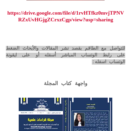
https://drive.google.com/file/d/1rvHTfkz0mvjTPNV
RZxUvHGjgZCrxzCgp/view?usp=sharing
للتواصل مع الطاقم بقصد نشر المقالات والأبحاث الضغط
على رابط الوتساب المباشر أسفله أو على ايقونة
الوتساب اسفله:
واجهة كتاب المجلة