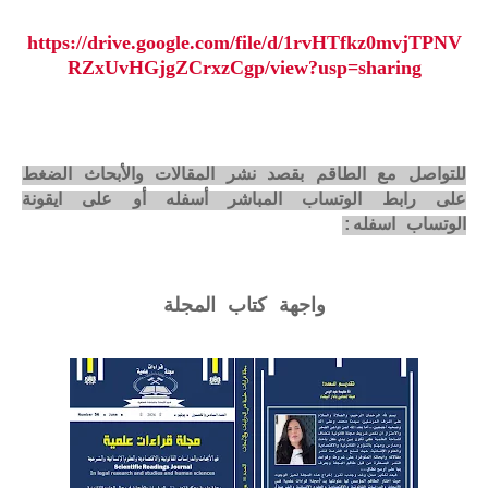
https://drive.google.com/file/d/1rvHTfkz0mvjTPNV
RZxUvHGjgZCrxzCgp/view?usp=sharing
للتواصل مع الطاقم بقصد نشر المقالات والأبحاث الضغط
على رابط الوتساب المباشر أسفله أو على ايقونة
الوتساب اسفله:
واجهة كتاب المجلة