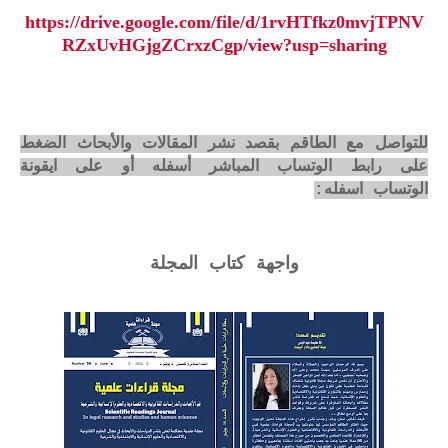
https://drive.google.com/file/d/1rvHTfkz0mvjTPNV
RZxUvHGjgZCrxzCgp/view?usp=sharing
للتواصل مع الطاقم بقصد نشر المقالات والأبحاث الضغط
على رابط الوتساب المباشر أسفله أو على ايقونة
الوتساب اسفله:
واجهة كتاب المجلة