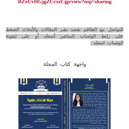
RZxUvHGjgZCrxzCgp/view?usp=sharing
للتواصل مع الطاقم بقصد نشر المقالات والأبحاث الضغط
على رابط الوتساب المباشر أسفله أو على ايقونة
الوتساب اسفله:
واجهة كتاب المجلة