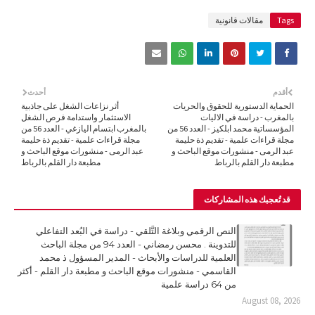
Tags
مقالات قانونية
أقدم
أحدث
الحماية الدستورية للحقوق والحريات
أثر نزاعات الشغل على جاذبية
بالمغرب - دراسة في الاليات
الاستثمار واستدامة فرص الشغل
المؤسساتية محمد ابلكيز - العدد 56 من
بالمغرب ابتسام اليازغي - العدد 56 من
مجلة قراءات علمية - تقديم ذة حليمة
مجلة قراءات علمية - تقديم ذة حليمة
عبد الرمى - منشورات موقع الباحث و
عبد الرمى - منشورات موقع الباحث و
مطبعة دار القلم بالرباط
مطبعة دار القلم بالرباط
قد تُعجبك هذه المشاركات
النص الرقمي وبلاغة التَّلقي - دراسة في البُعد التفاعلي
للتدوينة . محسن رمضاني - العدد 94 من مجلة الباحث
العلمية للدراسات والأبحاث - المدير المسؤول ذ محمد
القاسمي - منشورات موقع الباحث و مطبعة دار القلم - أكثر
من 64 دراسة علمية
August 08, 2026