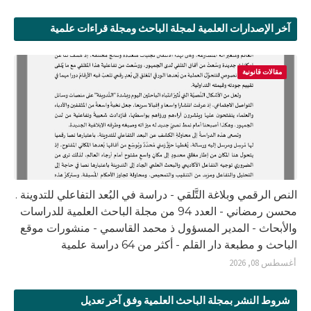
آخر الإصدارات العلمية لمجلة الباحث ومجلة قراءات علمية
مقالات قانونية
النص الرقمي وبلاغة التَّلقي - دراسة في البُعد التفاعلي للتدوينة .
محسن رمضاني - العدد 94 من مجلة الباحث العلمية للدراسات
والأبحاث - المدير المسؤول ذ محمد القاسمي - منشورات موقع
الباحث و مطبعة دار القلم - أكثر من 64 دراسة علمية
أغسطس 08, 2026
شروط النشر بمجلة الباحث العلمية وفق آخر تعديل