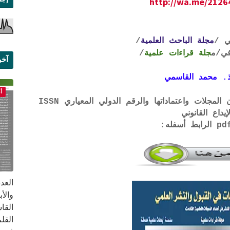
http://wa.me/212
ي /
مجلة الباحث العلمية
/
ي
/م
جلة قراءات علمية
/
آخر
علم
. محمد القاسمي
أ
لتحميل لائحة الشروط والتعرف على لجان المجلات واعتماداتها والرقم الدولي المعياري ISSN
إيداع القانوني
القا
القلم ب