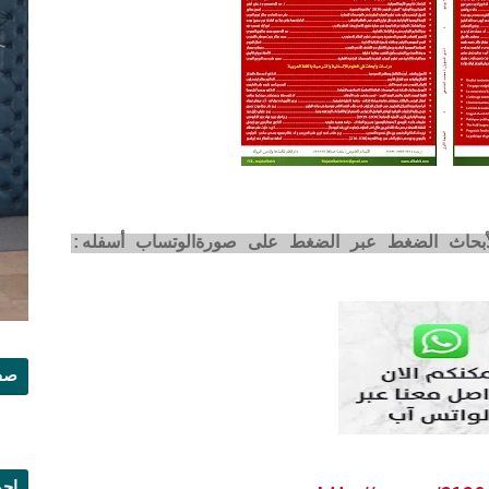
لأبحاث الضغط عبر الضغط على صورةالوتساب أسفله:
صفح
إجم