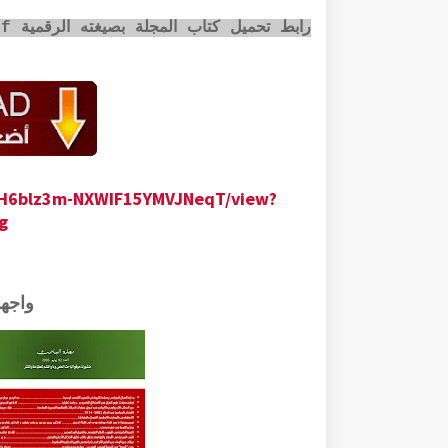
رابط تحميل كتاب المجلة بصيغته الرقمية pdf عبر الضغط على الصورة أسفله:
taH6blz3m-NXWIF15YMVJNeqT/view?
g
واجه