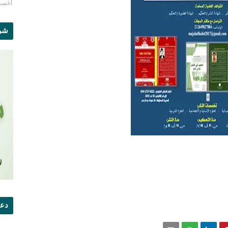
أغسطس 1
شرو
دعو