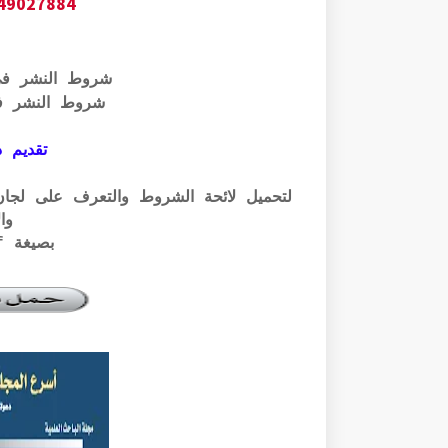
649027884
شروط النشر ف
شروط النشر ف
تقديم ذ
وال
بصيغة pdf الرابط أسفله: