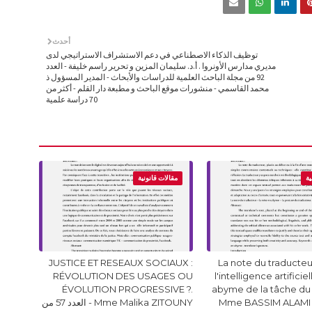
أحدث
توظيف الذكاء الاصطناعي في دعم الاستشراف الاستراتيجي لدى
مديري مدارس الأونروا . أ.د. سليمان المزين و تحرير راسم خليفة - العدد
92 من مجلة الباحث العلمية للدراسات والأبحاث - المدير المسؤول ذ
محمد القاسمي - منشورات موقع الباحث و مطبعة دار القلم - أكثر من
70 دراسة علمية
ية
مقالات قانونية
JUSTICE ET RESEAUX SOCIAUX :
La note du traducteur
RÉVOLUTION DES USAGES OU
l'intelligence artificie
ÉVOLUTION PROGRESSIVE ?.
abyme de la tâche du
Mme BASSIM ALAMI 
Mme Malika ZITOUNY - العدد 57 من