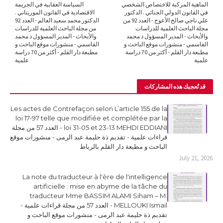
الماهية المركبة للاختصاص الشخصي
السياسة العقابية في الجريمة
في القانون الدولي الجنائي . الدكتور
الاقتصادية في القانون الموريتاني .
علي ناجي صالح الأعوج - العدد 92 من
الدكتور محمد سعيد العالم - العدد 92
مجلة الباحث العلمية للدراسات
من مجلة الباحث العلمية للدراسات
والأبحاث - المدير المسؤول ذ محمد
والأبحاث - المدير المسؤول ذ محمد
القاسمي - منشورات موقع الباحث و
القاسمي - منشورات موقع الباحث و
مطبعة دار القلم - أكثر من 70 دراسة
مطبعة دار القلم - أكثر من 70 دراسة
علمية
علمية
قد تُعجبك هذه المشاركات
Les actes de Contrefaçon selon L’article 155 de la
loi 17-97 telle que modifiée et complétée par la
loi 31-05 et 23-13 MEHDI EDDIANI - العدد 57 من مجلة
قراءات علمية - تقديم ذة حليمة عبد الرمى - منشورات موقع
الباحث و مطبعة دار القلم بالرباط
July 21, 2026
La note du traducteur à l'ère de l'intelligence
artificielle : mise en abyme de la tâche du
traducteur Mme BASSIM ALAMI Siham – M.
MELLOUKI Ismail - العدد 57 من مجلة قراءات علمية -
تقديم ذة حليمة عبد الرمى - منشورات موقع الباحث و