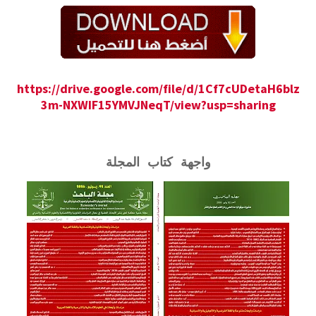
https://drive.google.com/file/d/1Cf7cUDetaH6blz
3m-NXWIF15YMVJNeqT/view?usp=sharing
واجهة كتاب المجلة