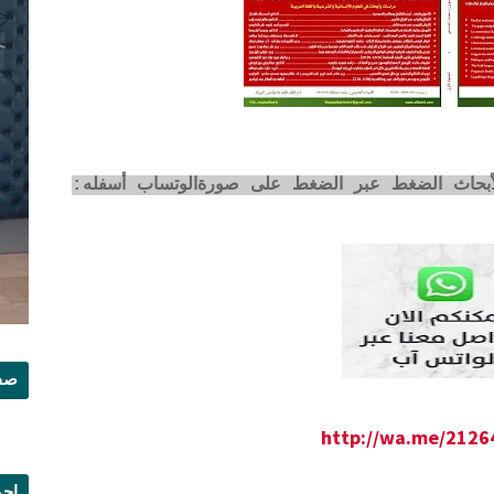
لأبحاث الضغط عبر الضغط على صورةالوتساب أسفله:
صفح
http://wa.me/212
إجم