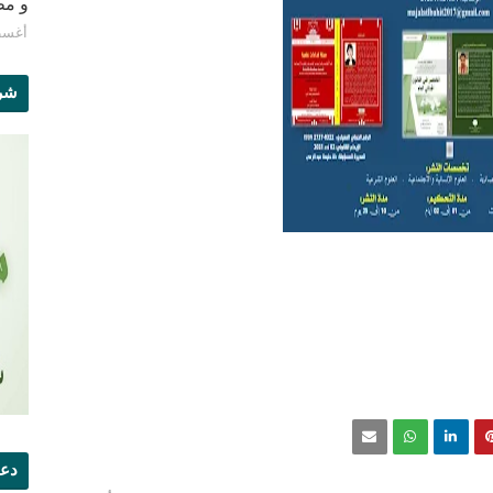
و مطبع
أغسطس 8
شرو
دعو