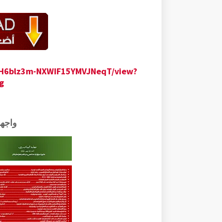
taH6blz3m-NXWIF15YMVJNeqT/view?
g
واجه