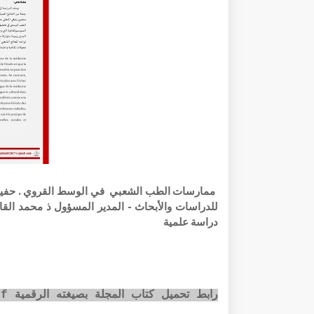
دراسة علمية
رابط تحميل كتاب المجلة بصيغته الرقمية pdf عبر الضغط على الصورة أسفله: