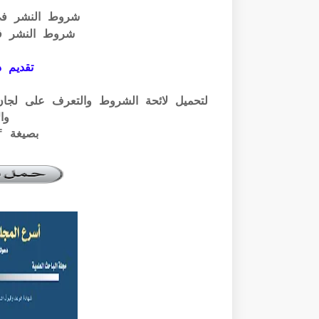
شروط النشر ف
شروط النشر ف
تقديم ذ
وال
بصيغة pdf الرابط أسفله: