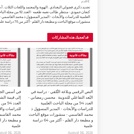
أقدم
تجديد ذكرى فضولي البغدادي . الهوية والمعتمد واللغات الثلاث . أ.د 
كنعان حمودي - منتظر طالب نعمه طعمه - العدد 92 من 
العلمية للدراسات والأبحاث - المدير المسؤول ذ محمد القاسمي -
منشورات موقع الباحث و مطبعة دار القلم - أكثر من 70 دراسة علمية
قد تُعجبك هذه المشاركات
مقالات قانونية
مقالات قانون
النص الرقمي وبلاغة التَّلقي - دراسة في
في أسس الجما
البُعد التفاعلي للتدوينة . محسن رمضاني -
إلى قيمة الشك
العدد 94 من مجلة الباحث العلمية
العدد 
للدراسات والأبحاث - المدير المسؤول ذ
للدراسات والأ
محمد القاسمي - منشورات موقع الباحث
محمد القاسمي
و مطبعة دار القلم - أكثر من 64 دراسة
علمية
علمية
gust 08, 2026
August 08, 2026