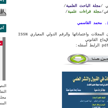
ي /
مجلة الباحث العلمية
/
ي
/م
جلة قراءات علمية
/
. محمد القاسمي
آخر
لتحميل لائحة الشروط والتعرف على لجان المجلات واعتماداتها والرقم الدولي المعياري ISSN
علم
إيداع القانوني
م
النص 
مجلة
المس