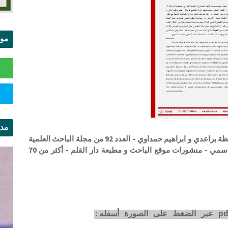
موا
الس
مدي
ممارسات الطب الشعبي في الوسط القروي . حفيظة براعدي و ابراهيم حمداوي - العدد 92 من مجلة الباحث العلمية
ال
للدراسات والأبحاث - المدير المسؤول ذ محمد القاسمي - منشورات موقع الباحث و مطبعة دار القلم - أكثر من 70