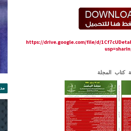
https://drive.google.com/file/d/1Cf7cUDe
usp=sharin
ة كتاب المجلة
مدي
الر