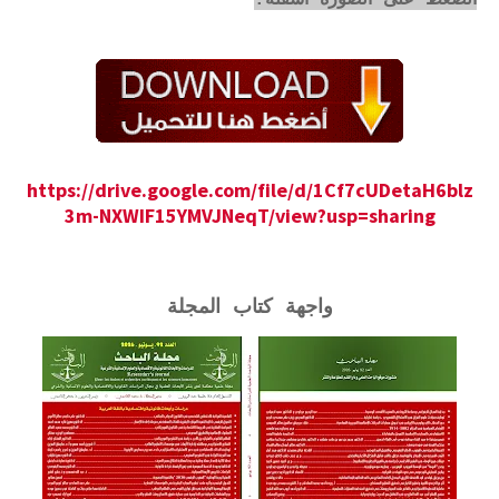
الضغط على الصورة أسفله:
https://drive.google.com/file/d/1Cf7cUDetaH6blz
3m-NXWIF15YMVJNeqT/view?usp=sharing
واجهة كتاب المجلة