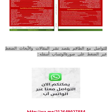
للتواصل مع الطاقم بقصد نشر المقالات والأبحاث الضغط
عبر الضغط على صورةالوتساب أسفله:
http://wa.me/212649027884