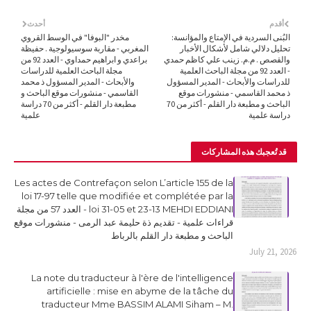
أقدم
أحدث
البُنى السردية في الإمتاع والمؤانسة:
مخدر "البوفا" في الوسط القروي
تحليل دلالي شامل لأشكال الأخبار
المغربي - مقاربة سوسيولوجية . حفيظة
والقصص . م.م. زينب علي كاظم حمدي
براعدي و ابراهيم حمداوي - العدد 92 من
- العدد 92 من مجلة الباحث العلمية
مجلة الباحث العلمية للدراسات
للدراسات والأبحاث - المدير المسؤول
والأبحاث - المدير المسؤول ذ محمد
ذ محمد القاسمي - منشورات موقع
القاسمي - منشورات موقع الباحث و
الباحث و مطبعة دار القلم - أكثر من 70
مطبعة دار القلم - أكثر من 70 دراسة
دراسة علمية
علمية
قد تُعجبك هذه المشاركات
Les actes de Contrefaçon selon L’article 155 de la
loi 17-97 telle que modifiée et complétée par la
loi 31-05 et 23-13 MEHDI EDDIANI - العدد 57 من مجلة
قراءات علمية - تقديم ذة حليمة عبد الرمى - منشورات موقع
الباحث و مطبعة دار القلم بالرباط
July 21, 2026
La note du traducteur à l'ère de l'intelligence
artificielle : mise en abyme de la tâche du
traducteur Mme BASSIM ALAMI Siham – M.