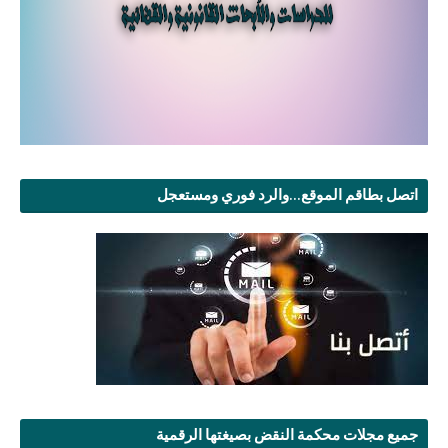
اتصل بطاقم الموقع...والرد فوري ومستعجل
جميع مجلات محكمة النقض بصيغتها الرقمية