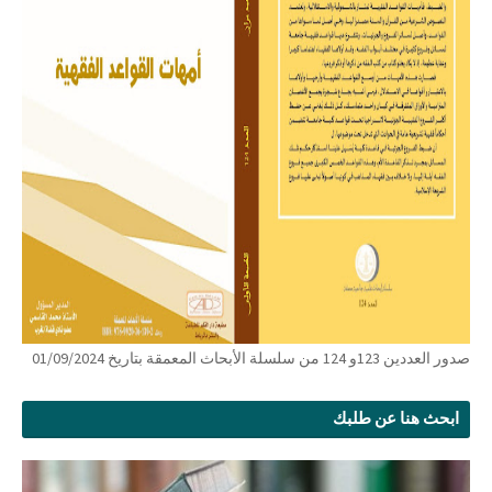
صدور العددين 123و 124 من سلسلة الأبحاث المعمقة بتاريخ 01/09/2024
ابحث هنا عن طلبك