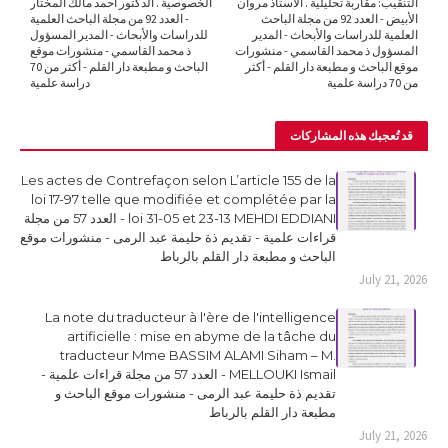
التنقيب: مقاربة تحليلية . الأستاذ مروان
الخصوصية . الدكتور أحمد مالك المختار
الأبيض - العدد 92 من مجلة الباحث
- العدد 92 من مجلة الباحث العلمية
العلمية للدراسات والأبحاث - المدير
للدراسات والأبحاث - المدير المسؤول
المسؤول ذ محمد القاسمي - منشورات
ذ محمد القاسمي - منشورات موقع
موقع الباحث و مطبعة دار القلم - أكثر
الباحث و مطبعة دار القلم - أكثر من 70
من 70 دراسة علمية
دراسة علمية
قد تُعجبك هذه المشاركات
Les actes de Contrefaçon selon L’article 155 de la
loi 17-97 telle que modifiée et complétée par la
loi 31-05 et 23-13 MEHDI EDDIANI - العدد 57 من مجلة
قراءات علمية - تقديم ذة حليمة عبد الرمى - منشورات موقع
الباحث و مطبعة دار القلم بالرباط
July 21, 2026
La note du traducteur à l'ère de l'intelligence
artificielle : mise en abyme de la tâche du
traducteur Mme BASSIM ALAMI Siham – M.
MELLOUKI Ismail - العدد 57 من مجلة قراءات علمية -
تقديم ذة حليمة عبد الرمى - منشورات موقع الباحث و
مطبعة دار القلم بالرباط
July 21, 2026