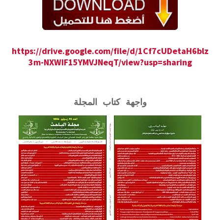
https://drive.google.com/file/d/1Cf7cUDetaH6blz
3m-NXWIF15YMVJNeqT/view?usp=sharing
واجهة كتاب المجلة