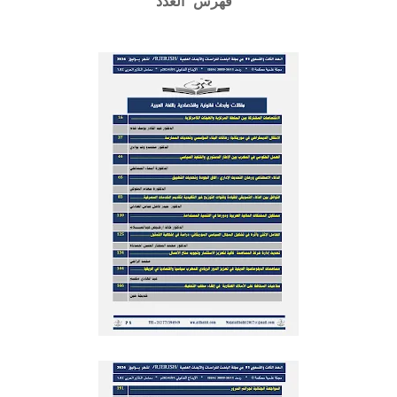
فهرس ا
لعدد