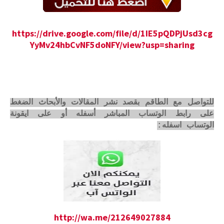
https://drive.google.com/file/d/1IE5pQDPjUsd3cg
YyMv24hbCvNF5doNFY/view?usp=sharing
للتواصل مع الطاقم بقصد نشر المقالات والأبحاث الضغط
على رابط الوتساب المباشر أسفله أو على ايقونة
الوتساب اسفله:
http://wa.me/212649027884