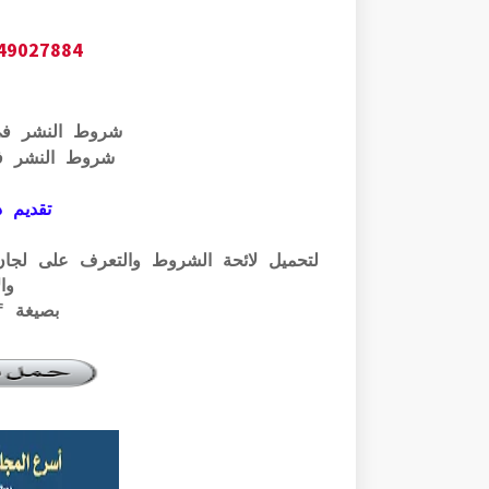
649027884
شروط النشر ف
شروط النشر ف
تقديم ذ
وال
بصيغة pdf الرابط أسفله: