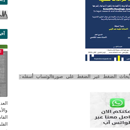
آخر
علم
أ
لأبحاث الضغط عبر الضغط على صورةالوتساب أسفله:
القا
القلم ب