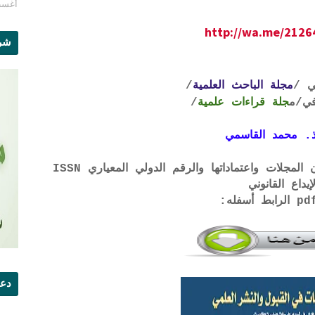
أغسطس 1
http://wa.me/212
شرو
ي /
مجلة الباحث العلمية
/
ي
/م
جلة قراءات علمية
/
. محمد القاسمي
لتحميل لائحة الشروط والتعرف على لجان المجلات واعتماداتها والرقم الدولي المعياري ISSN
إيداع القانوني
دعو