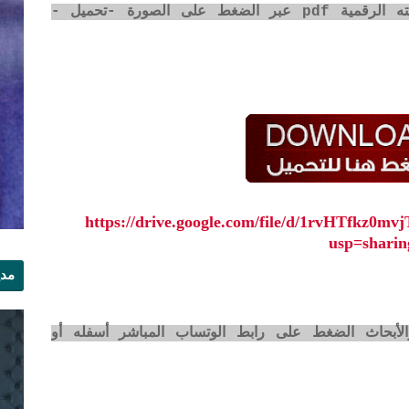
رابط تحميل المقال في كتاب المجلة بصيغته الرقمية pdf عبر الضغط على الصورة -تحميل -
https://drive.google.com/file/d/1rvHTfkz
usp=sharin
مدي
الر
لأبحاث الضغط على رابط الوتساب المباشر أسفله أو