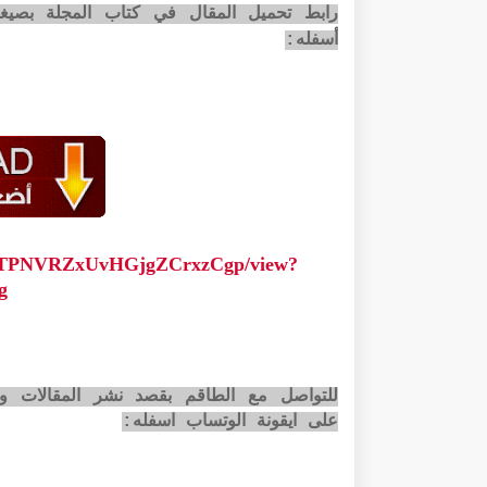
أسفله:
0mvjTPNVRZxUvHGjgZCrxzCgp/view?
g
للتواصل مع الطاقم بقصد نشر المقالات وا
على ايقونة الوتساب اسفله: