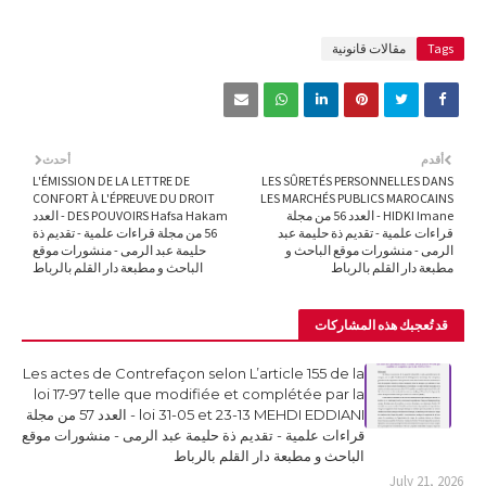
Tags
مقالات قانونية
أقدم
أحدث
L'ÉMISSION DE LA LETTRE DE
LES SÛRETÉS PERSONNELLES DANS
CONFORT À L'ÉPREUVE DU DROIT
LES MARCHÉS PUBLICS MAROCAINS
HIDKI Imane - العدد 56 من مجلة
DES POUVOIRS Hafsa Hakam - العدد
قراءات علمية - تقديم ذة حليمة عبد
56 من مجلة قراءات علمية - تقديم ذة
الرمى - منشورات موقع الباحث و
حليمة عبد الرمى - منشورات موقع
مطبعة دار القلم بالرباط
الباحث و مطبعة دار القلم بالرباط
قد تُعجبك هذه المشاركات
Les actes de Contrefaçon selon L’article 155 de la
loi 17-97 telle que modifiée et complétée par la
loi 31-05 et 23-13 MEHDI EDDIANI - العدد 57 من مجلة
قراءات علمية - تقديم ذة حليمة عبد الرمى - منشورات موقع
الباحث و مطبعة دار القلم بالرباط
July 21, 2026