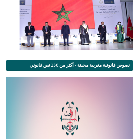
نصوص قانونية مغربية محينة - أكثر من 150 نص قانوني