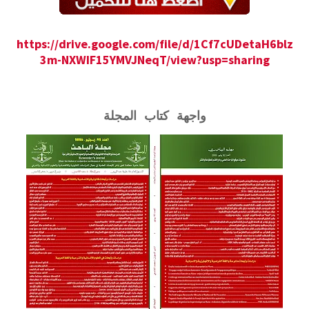
https://drive.google.com/file/d/1Cf7cUDetaH6blz
3m-NXWIF15YMVJNeqT/view?usp=sharing
واجهة كتاب المجلة