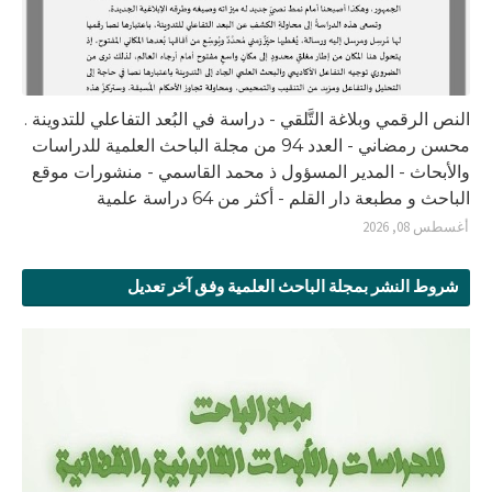
النص الرقمي وبلاغة التَّلقي - دراسة في البُعد التفاعلي للتدوينة .
محسن رمضاني - العدد 94 من مجلة الباحث العلمية للدراسات
والأبحاث - المدير المسؤول ذ محمد القاسمي - منشورات موقع
الباحث و مطبعة دار القلم - أكثر من 64 دراسة علمية
أغسطس 08, 2026
شروط النشر بمجلة الباحث العلمية وفق آخر تعديل