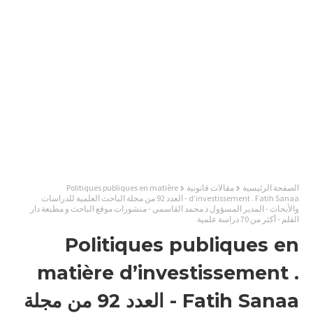
الصفحة الرئيسية
مقالات قانونية
Politiques publiques en matière
d’investissement . Fatih Sanaa - العدد 92 من مجلة الباحث العلمية للدراسات
والأبحاث - المدير المسؤول ذ محمد القاسمي - منشورات موقع الباحث و مطبعة دار
القلم - أكثر من 70 دراسة علمية
Politiques publiques en
matière d’investissement .
Fatih Sanaa - العدد 92 من مجلة