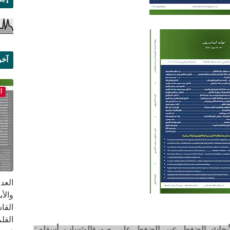
آخر
علم
أ
القا
القلم ب
لأبحاث الضغط عبر الضغط على صورةالوتساب أسفله: