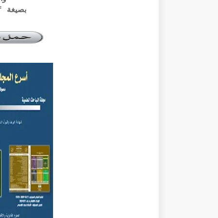
بصيغة pdf الرابط أسفله: