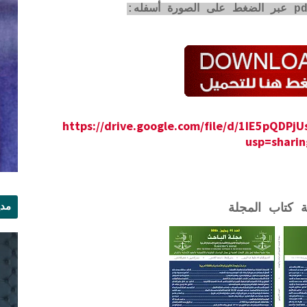
https://drive.google.com/file/d/1IE5pQDP
usp=sharin
مدي
ة كتاب المجلة
الر