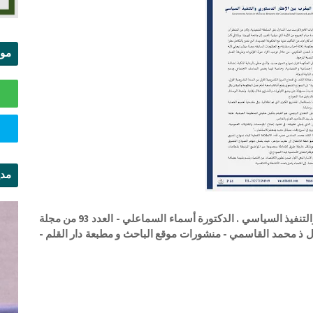
موا
الس
مدي
ال
العمل الحكومي في المغرب بين الإطار الدستوري والتنفيذ السياسي . الدكتورة أسماء السماعلي - العدد 93 من مجلة
ول ذ محمد القاسمي - منشورات موقع الباحث و مطبعة دار القلم -