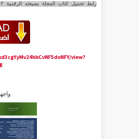
رابط تحميل كتاب المجلة بصيغته الرقمية pdf عبر الضغط على الصورة أسفله:
jUsd3cgYyMv24hbCvNF5doNFY/view?
g
واجه