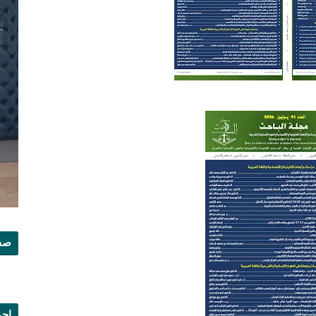
صفح
إجم