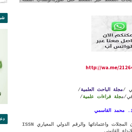
أغسطس 1
شرو
http://wa.me/212
ي /
مجلة الباحث العلمية
/
ي
/م
جلة قراءات علمية
/
. محمد القاسمي
دعو
لتحميل لائحة الشروط والتعرف على لجان المجلات واعتماداتها والرقم الدولي المعياري ISSN
إيداع القانوني