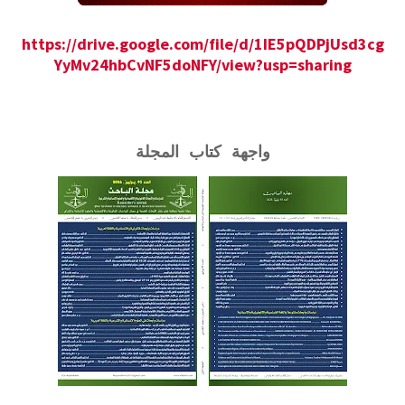
https://drive.google.com/file/d/1IE5pQDPjUsd3cg
YyMv24hbCvNF5doNFY/view?usp=sharing
واجهة كتاب المجلة