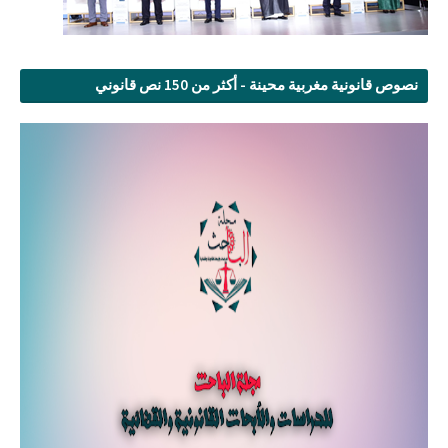
نصوص قانونية مغربية محينة - أكثر من 150 نص قانوني