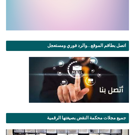
اتصل بطاقم الموقع...والرد فوري ومستعجل
جميع مجلات محكمة النقض بصيغتها الرقمية