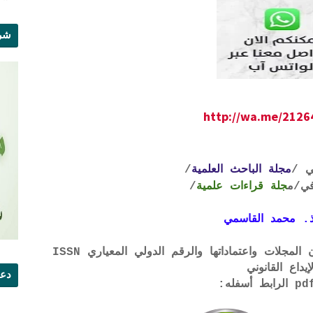
شرو
http://wa.me/212
ي /
مجلة الباحث العلمية
/
ي
/م
جلة قراءات علمية
/
. محمد القاسمي
لتحميل لائحة الشروط والتعرف على لجان المجلات واعتماداتها والرقم الدولي المعياري ISSN
إيداع القانوني
دعو