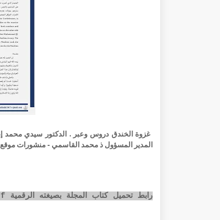
المدير المسؤول ذ محمد القاسمي - منشورات موقع الباحث و مط
رابط تحميل كتاب المجلة بصيغته الرقمية pdf عبر الضغط على الصورة أسفله: