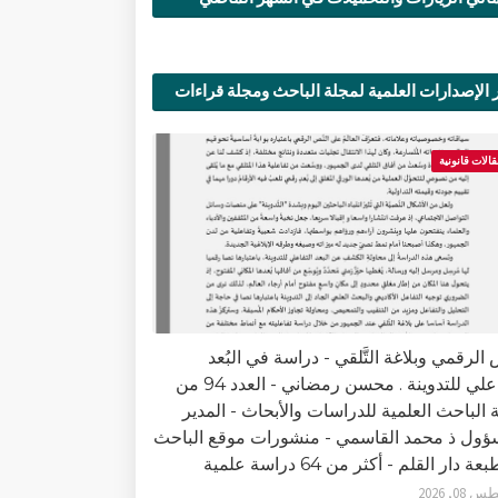
 الإصدارات العلمية لمجلة الباحث ومجلة قراءات
ية
قالات قانونية
الرقمي وبلاغة التَّلقي - دراسة في البُعد
التفاعلي للتدوينة . محسن رمضاني - العدد 94 من
 الباحث العلمية للدراسات والأبحاث - المدير
ؤول ذ محمد القاسمي - منشورات موقع الباحث
ة دار القلم - أكثر من 64 دراسة علمية
0, 2026