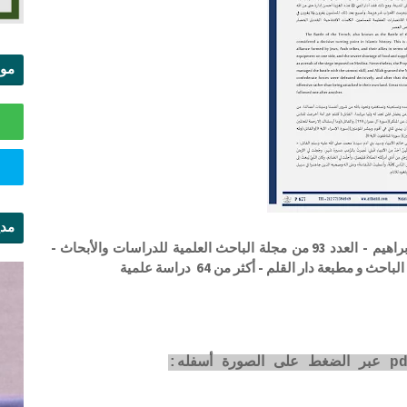
موا
الس
مدي
غزوة الخندق دروس وعبر . الدكتور سيدي محمد إبراهيم - العدد 93 من مجلة الباحث العلمية للدراسات والأبحاث -
ال
بعة دار القلم - أكثر من 64 دراسة علمية