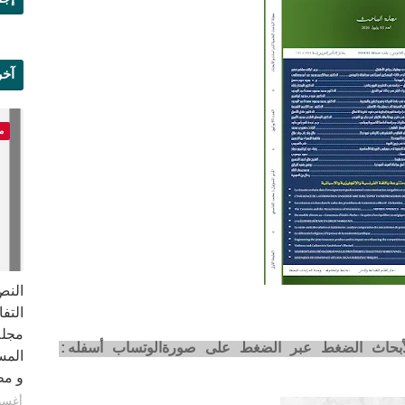
آخر
علم
م
النص 
مجلة
لأبحاث الضغط عبر الضغط على صورةالوتساب أسفله:
المس
و مطبع
أغسطس 8