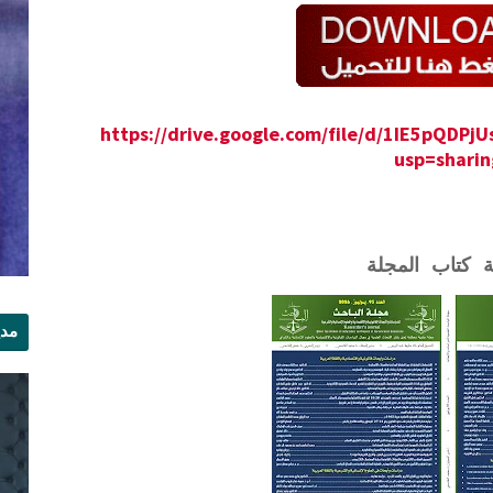
https://drive.google.com/file/d/1IE5pQDP
usp=sharin
ة كتاب المجلة
مدي
الر