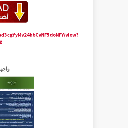
jUsd3cgYyMv24hbCvNF5doNFY/view?
g
واجه