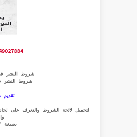
649027884
شروط النشر ف
شروط النشر ف
تقديم ذ
وال
بصيغة pdf الرابط أسفله: