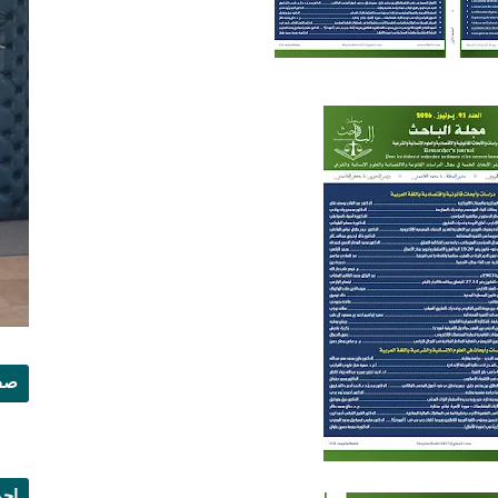
صفح
إجم