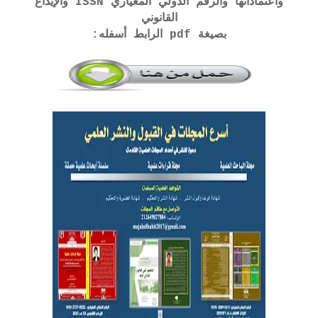
واعتماداتها والرقم الدولي المعياري ISSN والإيداع
القانوني
بصيغة pdf الرابط أسفله: