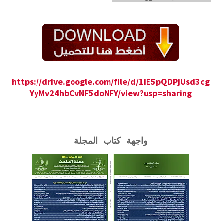
https://drive.google.com/file/d/1IE5pQDPjUsd3cg
YyMv24hbCvNF5doNFY/view?usp=sharing
واجهة كتاب المجلة