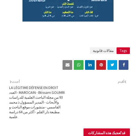
Tags
مقالات قانونية
أقدم
أحدث
LA LÉGITIME DÉFENSE EN DROIT
MAROCAIN - Btissam GOUMRI - العدد
93 من مجلة الباحث العلمية للدراسات
والأبحاث - المدير المسؤول ذ محمد
القاسمي - منشورات موقع الباحث و
مطبعة دار القلم - أكثر من 64 دراسة
علمية
قد تُعجبك هذه المشاركات