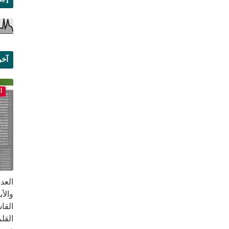
آخر
علم
أ
القا
القلم ب