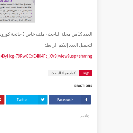
العدد 19 من مجلة الباحث - ملف خاص 3 جائحة كورونا حالة الطوارئ الصحية - يونيو - 2020 م - الأستاذ محمد القاسمي
لتحميل العدد إليكم الرابط:
N3u40yHxg-79RwCCxE4I04Ft_XV9I/view?usp=sharing
Tags
أعداد مجلة الباحث
REACTIONS
Twitter
Facebook
أقدم