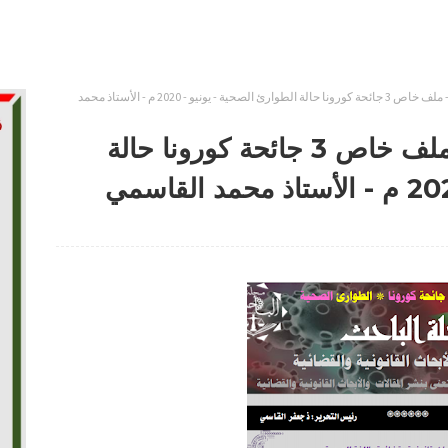
العدد 19 من مجلة الباحث - ملف خاص 3 جائحة كورونا حالة الطوارئ الصحية - يونيو - 2020 م - الأستاذ محمد
العدد 19 من مجلة الباحث - ملف خاص 3 جائحة كورونا حالة