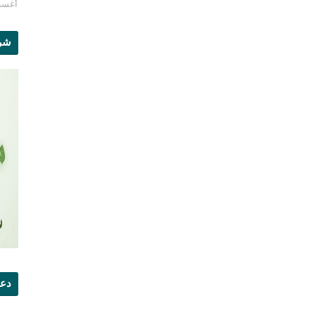
أغسطس 1
شرو
دعو