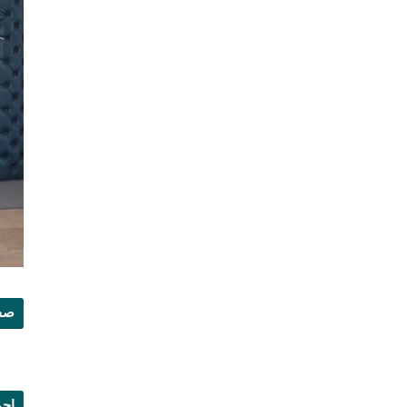
صفح
إجم