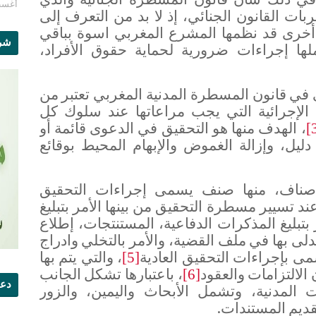
أغسطس 1
ربات القانون الجنائي، إذ لا بد من التعرف إلى
أخرى قد نظمها المشرع المغربي اسوة بباقي
شرو
لها إجراءات ضرورية لحماية حقوق الأفراد،
في قانون المسطرة المدنية المغربي تعتبر من
ل الإجرائية التي يجب مراعاتها عند سلوك كل
، الهدف منها هو التحقيق في الدعوى قائمة أو
[
 دليل، وإزالة الغموض والإبهام المحيط بوقائع
أصناف، منها صنف يسمى إجراءات التحقيق
ند تسيير مسطرة التحقيق من بينها الأمر بتبليغ
 بتبليغ المذكرات الدفاعية، المستنتجات، إطلاع
ى بها في ملف القضية، والأمر بالتخلي وادراج
ى بإجراءات التحقيق العادية
، والتي يتم بها
[5]
 الالتزامات والعقود
، باعتبارها تشكل الجانب
[6]
دعو
ت المدنية، وتشمل الأبحاث واليمين، والزور
ديم المستندات.