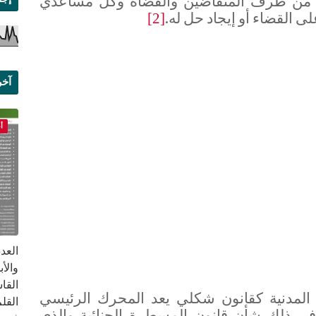
مها من طرف المتقاضين والقضاة وكل مساعدي
ى القضاء أو إيجاد حل له.
[2]
آخر
علم
أ
القا
المدنية كقانون شكلي يعد المحرك الرئيسي
القلم ب
 في ذلك شأن قانون المسطرة الجنائية والذي