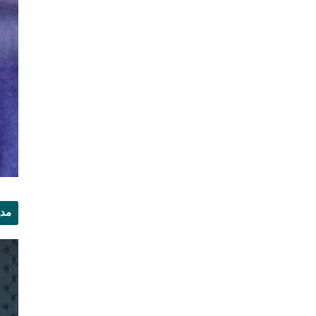
مدي
الر