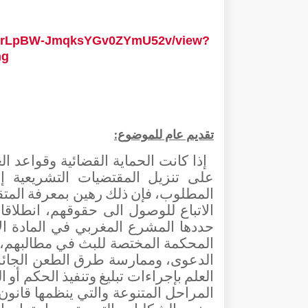
vwc0rLpBW-JmqksYGv0ZYmU52v/view?
ng
تقديم عام للموضوع:
إذا كانت الحماية القضائية وقواعد ا
على تنزيل المقتضيات التشريعية إ
المطلوب، فإن ذلك رهين بمعرفة المتق
الاتباع للوصول الى حقوقهم، انطلا
حددها المشرع المغربي في المادة ال
المحكمة المختصة للبث في مطالبهم، و
الدعوى، وممارسة طرق الطعن الجائزة
العلم بإجراءات تبليغ وتنفيذ الحكم أو
المراحل المتنوعة والتي ينظمها قانون