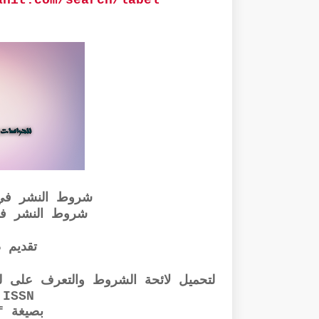
شروط النشر في
شروط النشر ف
تقديم ذ
لتحميل لائحة الشروط والتعرف على لجا
ISSN والإيداع القانوني
بصيغة pdf الرابط أسفله