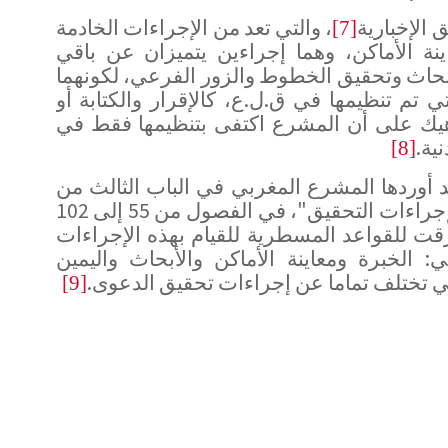
الإخبارية
، والتي تعد من الإجراءات الخادمة
[7]
نة الأماكن، وهما إجراءين يتميزان عن باقي
أبحاث وتحقيق الخطوط والزور الفرعي، لكونهما
تي تم تنظيمها في ق.ل.ع، كالإقرار والكتابة أو
ناهيك على أن المشرع اكتفى بتنظيمها فقط في
ية.
[8]
 أوردها المشرع المغربي في الباب الثالث من
القسم الثالث من ق.م.م تحت اسم " إجراءات التحقيق"، في الفصول من 55 إلى 102
3 و 336، والتي تطرقت للقواعد المسطرية للقيام بهذه الإجراءات
: الخبرة ومعاينة الأماكن والأبحاث واليمين
ي تختلف تماما عن إجراءات تحقيق الدعوى.
[9]