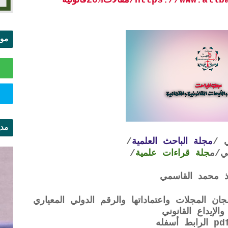
موا
الس
مدي
 /
مجلة الباحث العلمية
/
ال
ي
/م
جلة قراءات علمية
/
 محمد القاسمي
ن المجلات واعتماداتها والرقم الدولي المعياري